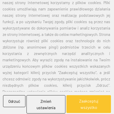
BIEL - FLAG
naszej strony internetowej korzystamy z plików cookies. Pliki
Flagi, Bandery, Reklamy Sp. z o.o.
cookies umożliwiają nam zapewnienie prawidłowego działania
naszej strony internetowej oraz realizację podstawowych jej
jest firmą plasującą swoją działalność w segmencie rynku
funkcji, a po uzyskaniu Twojej zgody, pliki cookies są przez nas
zajmowanym przez usługi reklamowe i promocyjne.
wykorzystywane do dokonywania pomiarów i analiz korzystania
ze strony internetowej, a także do celów marketingowych. Strona
SKONTAKTUJ SIĘ Z NAMI
wykorzystuje również pliki cookies oraz technologie do nich
zbliżone (np. anonimowe pingi) podmiotów trzecich w celu
korzystania z zewnętrznych narzędzi analitycznych i
Adres:
43-300 Bielsko-Biała ul. gen. St. Maczka 9
marketingowych. Aby wyrazić zgodę na instalowanie na Twoim
urządzeniu końcowym plików cookies wszystkich wskazanych
Email:
biuro@bielflag.pl
wyżej kategorii kliknij przycisk "Zaakceptuj wszystko", a jeśli
Tel:
600 421 190
chcesz odmówić zgody na wykorzystywanie jakichkolwiek, prócz
niezbędnych plików cookies, kliknij przycisk „Odrzuć”.
Poszczególne ustawienia plików cookies możesz zmieniać po
kliknięciu przycisku „Zmień ustawienia”. Jeśli ustawienia
Zaakceptuj
Odrzuć
Zmień
odpowiadają Twoim preferencjom, aby wyrazić zgodę na
wszystko
ustawienia
instalowanie plików cookies na Twoim urządzeniu końcowym w