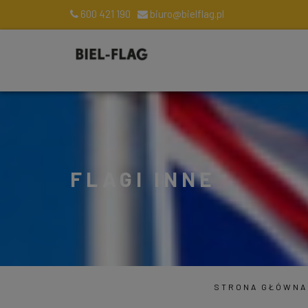
600 421 190
biuro@bielflag.pl
FLAGI INNE
STRONA GŁÓWNA