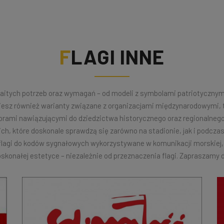
FLAGI INNE
tych potrzeb oraz wymagań – od modeli z symbolami patriotycznymi, 
esz również warianty związane z organizacjami międzynarodowymi, ta
ami nawiązującymi do dziedzictwa historycznego oraz regionalnego,
ich, które doskonale sprawdzą się zarówno na stadionie, jak i podcz
 flagi do kodów sygnałowych wykorzystywane w komunikacji morskiej
oskonałej estetyce – niezależnie od przeznaczenia flagi. Zapraszamy