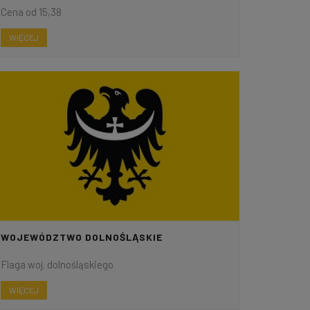
Cena od 15,38
WIĘCEJ
WOJEWÓDZTWO DOLNOŚLĄSKIE
Flaga woj. dolnośląskiego
WIĘCEJ