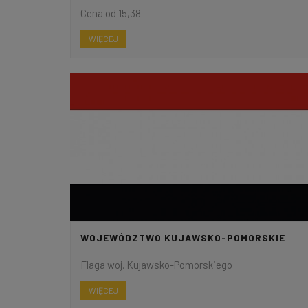
Cena od 15,38
WIĘCEJ
WOJEWÓDZTWO KUJAWSKO-POMORSKIE
Flaga woj. Kujawsko-Pomorskiego
WIĘCEJ