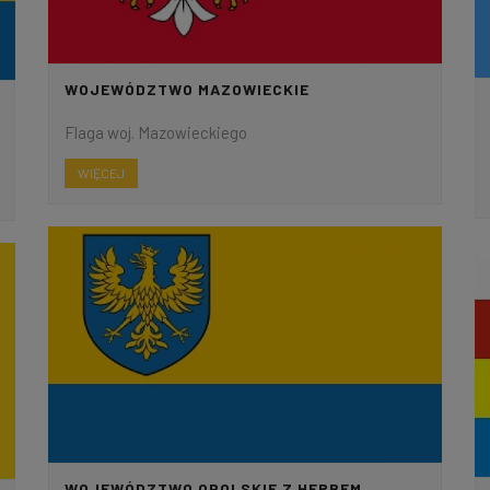
WOJEWÓDZTWO MAZOWIECKIE
Flaga woj. Mazowieckiego
WIĘCEJ
WOJEWÓDZTWO OPOLSKIE Z HERBEM