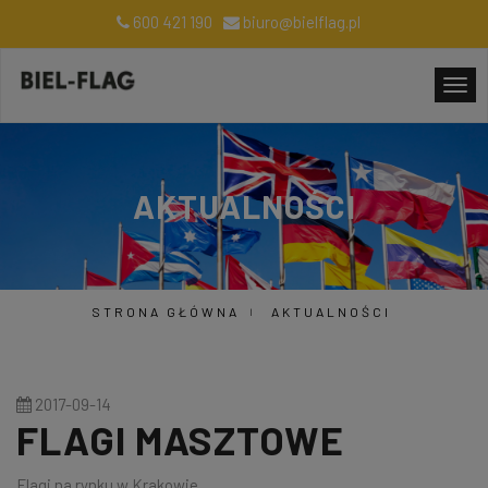
600 421 190
biuro@bielflag.pl
AKTUALNOŚCI
STRONA GŁÓWNA
AKTUALNOŚCI
2017-09-14
FLAGI MASZTOWE
Flagi na rynku w Krakowie