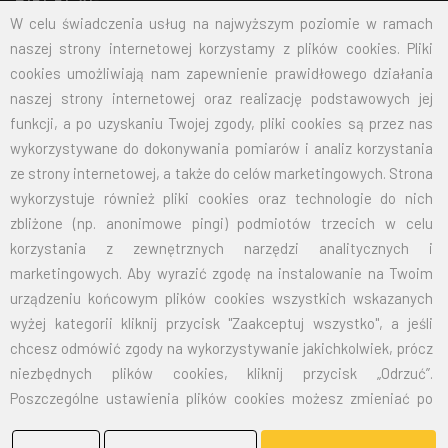
BIELFLAG
W celu świadczenia usług na najwyższym poziomie w ramach
naszej strony internetowej korzystamy z plików cookies. Pliki
cookies umożliwiają nam zapewnienie prawidłowego działania
BIEL - FLAG
naszej strony internetowej oraz realizację podstawowych jej
Flagi, Bandery, Reklamy Sp. z o.o.
funkcji, a po uzyskaniu Twojej zgody, pliki cookies są przez nas
jest firmą plasującą swoją działalność w segmencie rynku
wykorzystywane do dokonywania pomiarów i analiz korzystania
zajmowanym przez usługi reklamowe i promocyjne.
ze strony internetowej, a także do celów marketingowych. Strona
wykorzystuje również pliki cookies oraz technologie do nich
SKONTAKTUJ SIĘ Z NAMI
zbliżone (np. anonimowe pingi) podmiotów trzecich w celu
korzystania z zewnętrznych narzędzi analitycznych i
marketingowych. Aby wyrazić zgodę na instalowanie na Twoim
Adres:
43-300 Bielsko-Biała ul. gen. St. Maczka 9
urządzeniu końcowym plików cookies wszystkich wskazanych
wyżej kategorii kliknij przycisk "Zaakceptuj wszystko", a jeśli
Email:
biuro@bielflag.pl
chcesz odmówić zgody na wykorzystywanie jakichkolwiek, prócz
Tel:
600 421 190
niezbędnych plików cookies, kliknij przycisk „Odrzuć”.
Poszczególne ustawienia plików cookies możesz zmieniać po
kliknięciu przycisku „Zmień ustawienia”. Jeśli ustawienia