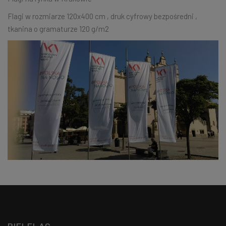
Flagi w rozmiarze 120x400 cm , druk cyfrowy bezpośredni ,
tkanina o gramaturze 120 g/m2