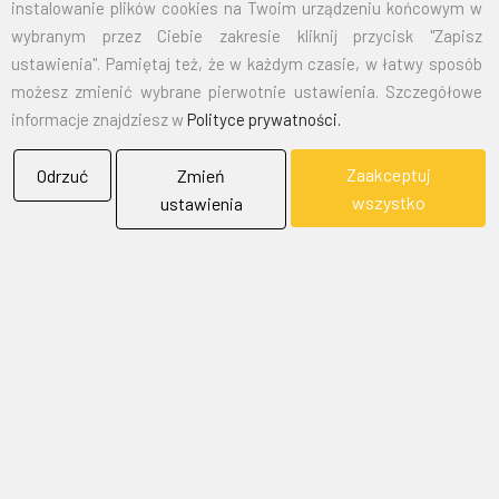
instalowanie plików cookies na Twoim urządzeniu końcowym w
DLACZEGO WARTO POSTAWIĆ
wybranym przez Ciebie zakresie kliknij przycisk "Zapisz
NA BIEL-FLAG PRZY
ustawienia". Pamiętaj też, że w każdym czasie, w łatwy sposób
możesz zmienić wybrane pierwotnie ustawienia. Szczegółowe
WYBORZE
FLAGI NA MASZT
?
informacje znajdziesz w
Polityce prywatności.
Jako bezpośredni producent, bierzemy pełną odpowiedzialność
za każdy etap zamówienia. Nasza siedziba mieści się w Bielsku-
Zaakceptuj
Odrzuć
Zmień
Białej, a nasze realizacje dostarczamy i montujemy na terenie
wszystko
ustawienia
całej Polski. Współpracujemy z urzędami, instytucjami
państwowymi oraz firmami prywatnymi, dostarczając systemy,
które realnie pracują na ich sukces.
Szukasz kompleksowego rozwiązania? Nasz zespół pomoże Ci
dobrać odpowiednią wysokość masztu.
Sprawdź nasze maszty
do flag
.