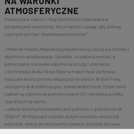
NA WARUNKI
ATMOSFERYCZNE
Inwestycja w maszty i flagi powinna być planowana w
perspektywie wieloletniej. Na co zwrócić uwagę, aby uniknąć
częstych wymian i dodatkowych kosztów?
• Materiał masztu.Największą popularnością cieszą się modele z
aluminium anodowanego. Są lekkie, co ułatwia montaż, a
jednocześnie niezwykle odporne na korozję i utlenianie.
• Technologia druku.Twoja flaga na maszt musi zachować
nasycone kolory pomimo ekspozycji na słońce. W Biel-F• lag
stosujemy druk sublimacyjny i szwajcarskie tusze. Dzięki temu
nadruki są odporne na promieniowanie UV i nie blakną po kilku
tygodniach na słońcu.
• Jakość dzianiny.Standardem jest poliester o gramaturze ok.
120g/m². W miejscach o bardzo dużym natężeniu wiatru (np.
wybrzeże, tereny górskie) warto rozważyć dzianinę ażurową
(Mesh), która stawia mniejszy opór powietrzu.