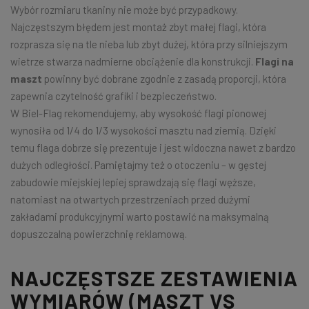
Wybór rozmiaru tkaniny nie może być przypadkowy.
Najczęstszym błędem jest montaż zbyt małej flagi, która
rozprasza się na tle nieba lub zbyt dużej, która przy silniejszym
wietrze stwarza nadmierne obciążenie dla konstrukcji.
Flagi na
maszt
powinny być dobrane zgodnie z zasadą proporcji, która
zapewnia czytelność grafiki i bezpieczeństwo.
W Biel-Flag rekomendujemy, aby wysokość flagi pionowej
wynosiła od 1/4 do 1/3 wysokości masztu nad ziemią. Dzięki
temu flaga dobrze się prezentuje i jest widoczna nawet z bardzo
dużych odległości. Pamiętajmy też o otoczeniu – w gęstej
zabudowie miejskiej lepiej sprawdzają się flagi węższe,
natomiast na otwartych przestrzeniach przed dużymi
zakładami produkcyjnymi warto postawić na maksymalną
dopuszczalną powierzchnię reklamową.
NAJCZĘSTSZE ZESTAWIENIA
WYMIARÓW (MASZT VS