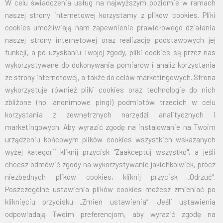
W celu świadczenia usług na najwyższym poziomie w ramach
naszej strony internetowej korzystamy z plików cookies. Pliki
SERWIS I PIELĘGNACJA –
cookies umożliwiają nam zapewnienie prawidłowego działania
FLAGI NA MASZT
naszej strony internetowej oraz realizację podstawowych jej
funkcji, a po uzyskaniu Twojej zgody, pliki cookies są przez nas
Nawet najlepsze maszty i flagi wymagają opieki. Jako
wykorzystywane do dokonywania pomiarów i analiz korzystania
specjaliści zawsze przypominamy naszym klientom o kilku
ze strony internetowej, a także do celów marketingowych. Strona
prostych zasadach, które mogą wydłużyć życie flag.
wykorzystuje również pliki cookies oraz technologie do nich
zbliżone (np. anonimowe pingi) podmiotów trzecich w celu
• Regularne pranie - kurz i zanieczyszczenia wbijają się we
korzystania z zewnętrznych narzędzi analitycznych i
włókna i działają jak papier ścierny. Pranie flagi w temperaturze
marketingowych. Aby wyrazić zgodę na instalowanie na Twoim
40°C dwa razy w roku znacząco poprawia jej elastyczność.
urządzeniu końcowym plików cookies wszystkich wskazanych
• Pogoda - przy wietrze przekraczającym 60-70 km/h flagi
wyżej kategorii kliknij przycisk "Zaakceptuj wszystko", a jeśli
powinny być opuszczane. To chroni nie tylko materiał, ale i sam
chcesz odmówić zgody na wykorzystywanie jakichkolwiek, prócz
maszt przed przeciążeniem.
niezbędnych plików cookies, kliknij przycisk „Odrzuć”.
• Kontrola okuć - raz w roku sprawdź stan karabińczyków i linek.
Poszczególne ustawienia plików cookies możesz zmieniać po
Przetarta linka może doprowadzić do zablokowania mechanizmu
kliknięciu przycisku „Zmień ustawienia”. Jeśli ustawienia
na szczycie, co wymaga użycia podnośnika do naprawy.
odpowiadają Twoim preferencjom, aby wyrazić zgodę na