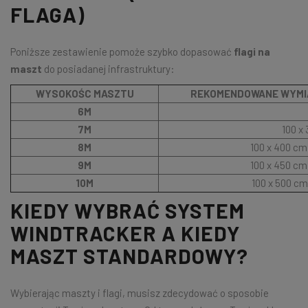
FLAGA)
Poniższe zestawienie pomoże szybko dopasować
flagi na
maszt
do posiadanej infrastruktury:
WYSOKOŚC MASZTU
REKOMENDOWANE WYMIA
6M
7M
100 x
8M
100 x 400 cm
9M
100 x 450 cm
10M
100 x 500 cm
KIEDY WYBRAĆ SYSTEM
WINDTRACKER A KIEDY
MASZT STANDARDOWY?
Wybierając maszty i flagi, musisz zdecydować o sposobie