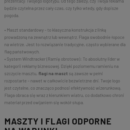
prezentacji Twojego logotypu. Od tego zależy, czy Twoja reklama
będzie czytelna przez cały czas, czy tylko wtedy, gdy dopisze
pogoda.
• Maszt standardowy - to klasyczna konstrukcja z linką
prowadzoną na zewnątrz lub wewnątrz. Flaga swobodnie łopoce
na wietrze. Jest to rozwiązanie tradycyjne, często wybierane dla
flag państwowych.
• System Windtracker (Ramię obrotowe): To absolutny lider w
kategorii reklamy biznesowej. Dzięki poziomemu ramieniu na
szczycie masztu,
flagi na maszt
są zawsze w pełni
rozpostarte – nawet w całkowicie bezwietrzne dni. Twoje logo
jest czytelne, co znacząco podnosi efektywność wizerunkową.
Flaga obraca się wraz z kierunkiem wiatru, co dodatkowo chroni
materiał przed owijaniem się wokół słupa.
MASZTY I FLAGI ODPORNE