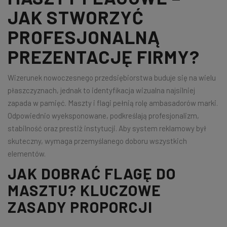
JAK STWORZYĆ
PROFESJONALNĄ
PREZENTACJĘ FIRMY?
Wizerunek nowoczesnego przedsiębiorstwa buduje się na wielu
płaszczyznach, jednak to identyfikacja wizualna najsilniej
zapada w pamięć. Maszty i flagi pełnią rolę ambasadorów marki.
Odpowiednio wyeksponowane, podkreślają profesjonalizm,
stabilność oraz prestiż instytucji. Aby system reklamowy był
skuteczny, wymaga przemyślanego doboru wszystkich
elementów.
JAK DOBRAĆ FLAGĘ DO
MASZTU? KLUCZOWE
ZASADY PROPORCJI