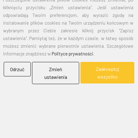
BIEL - FLAG
kliknięciu przycisku „Zmień ustawienia”. Jeśli ustawienia
Flagi, Bandery, Reklamy Sp. z o.o.
odpowiadają Twoim preferencjom, aby wyrazić zgodę na
jest firmą plasującą swoją działalność w segmencie rynku
instalowanie plików cookies na Twoim urządzeniu końcowym w
zajmowanym przez usługi reklamowe i promocyjne.
wybranym przez Ciebie zakresie kliknij przycisk "Zapisz
ustawienia". Pamiętaj też, że w każdym czasie, w łatwy sposób
SKONTAKTUJ SIĘ Z NAMI
możesz zmienić wybrane pierwotnie ustawienia. Szczegółowe
informacje znajdziesz w
Polityce prywatności.
Adres:
43-300 Bielsko-Biała ul. gen. St. Maczka 9
Zaakceptuj
Odrzuć
Zmień
wszystko
ustawienia
Email:
biuro@bielflag.pl
Tel:
600 421 190