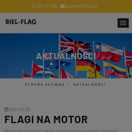
600 421 190
biuro@bielflag.pl
AKTUALNOŚCI
STRONA GŁÓWNA
AKTUALNOŚCI
2021-01-20
FLAGI NA MOTOR
W naszej ofercie są także i małe flagi np. na motor. Ostatnio