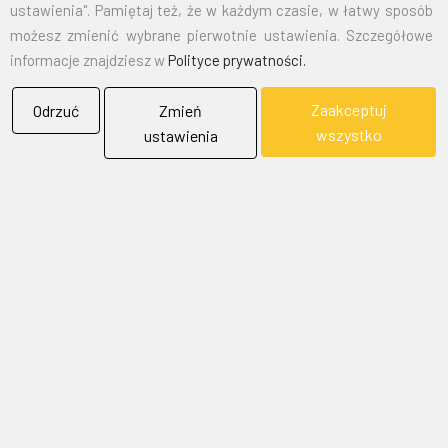
ustawienia". Pamiętaj też, że w każdym czasie, w łatwy sposób
możesz zmienić wybrane pierwotnie ustawienia. Szczegółowe
BIELFLAG
informacje znajdziesz w
Polityce prywatności.
Zaakceptuj
Odrzuć
Zmień
BIEL - FLAG
wszystko
ustawienia
Flagi, Bandery, Reklamy Sp. z o.o.
jest firmą plasującą swoją działalność w segmencie rynku
zajmowanym przez usługi reklamowe i promocyjne.
SKONTAKTUJ SIĘ Z NAMI
Adres:
43-300 Bielsko-Biała ul. gen. St. Maczka 9
Email:
biuro@bielflag.pl
Tel:
600 421 190