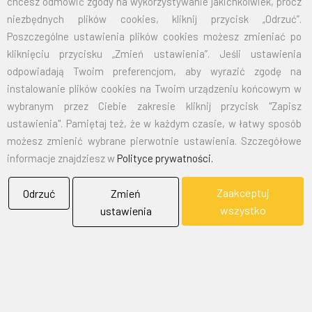
chcesz odmówić zgody na wykorzystywanie jakichkolwiek, prócz
niezbędnych plików cookies, kliknij przycisk „Odrzuć”.
Poszczególne ustawienia plików cookies możesz zmieniać po
kliknięciu przycisku „Zmień ustawienia”. Jeśli ustawienia
odpowiadają Twoim preferencjom, aby wyrazić zgodę na
instalowanie plików cookies na Twoim urządzeniu końcowym w
wybranym przez Ciebie zakresie kliknij przycisk "Zapisz
ustawienia". Pamiętaj też, że w każdym czasie, w łatwy sposób
możesz zmienić wybrane pierwotnie ustawienia. Szczegółowe
informacje znajdziesz w
Polityce prywatności.
Zaakceptuj
Odrzuć
Zmień
wszystko
ustawienia
BIELFLAG
BIEL - FLAG
Flagi, Bandery, Reklamy Sp. z o.o.