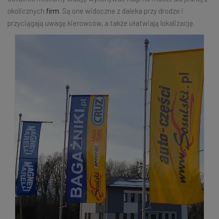
okolicznych
firm
. Są one widoczne z daleka przy drodze i
przyciągają uwagę kierowców, a także ułatwiają lokalizację.