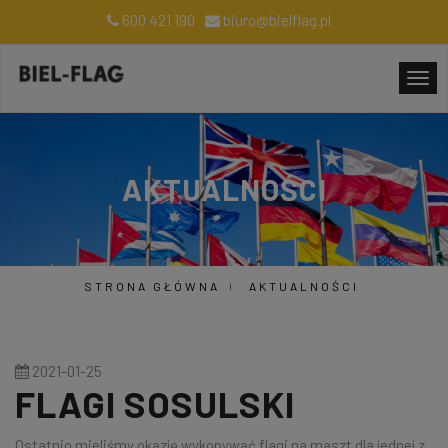
600 421 190
biuro@bielflag.pl
AKTUALNOŚCI
STRONA GŁÓWNA
AKTUALNOŚCI
2021-01-25
FLAGI SOSULSKI
Ostatnio mieliśmy okazję wykonywać flagi na maszt dla jednej z