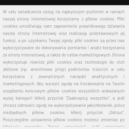
BIELFLAG
W celu świadczenia usług na najwyższym poziomie w ramach
naszej strony internetowej korzystamy z plików cookies. Pliki
cookies umożliwiają nam zapewnienie prawidłowego działania
BIEL - FLAG
naszej strony internetowej oraz realizację podstawowych jej
Flagi, Bandery, Reklamy Sp. z o.o.
funkcji, a po uzyskaniu Twojej zgody, pliki cookies są przez nas
jest firmą plasującą swoją działalność w segmencie rynku
wykorzystywane do dokonywania pomiarów i analiz korzystania
zajmowanym przez usługi reklamowe i promocyjne.
ze strony internetowej, a także do celów marketingowych. Strona
wykorzystuje również pliki cookies oraz technologie do nich
SKONTAKTUJ SIĘ Z NAMI
zbliżone (np. anonimowe pingi) podmiotów trzecich w celu
korzystania z zewnętrznych narzędzi analitycznych i
marketingowych. Aby wyrazić zgodę na instalowanie na Twoim
Adres:
43-300 Bielsko-Biała ul. gen. St. Maczka 9
urządzeniu końcowym plików cookies wszystkich wskazanych
wyżej kategorii kliknij przycisk "Zaakceptuj wszystko", a jeśli
Email:
biuro@bielflag.pl
chcesz odmówić zgody na wykorzystywanie jakichkolwiek, prócz
niezbędnych plików cookies, kliknij przycisk „Odrzuć”.
Tel:
600 421 190
Poszczególne ustawienia plików cookies możesz zmieniać po
kliknięciu przycisku „Zmień ustawienia”. Jeśli ustawienia