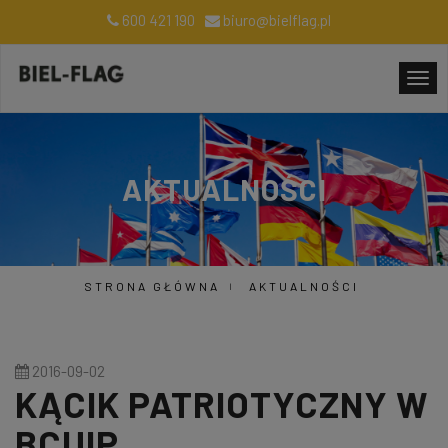
600 421 190
biuro@bielflag.pl
AKTUALNOŚCI
STRONA GŁÓWNA
AKTUALNOŚCI
2016-09-02
KĄCIK PATRIOTYCZNY W
BCUIP