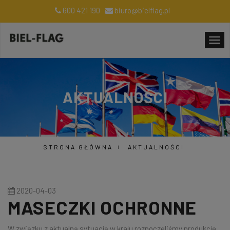
600 421 190
biuro@bielflag.pl
AKTUALNOŚCI
STRONA GŁÓWNA
AKTUALNOŚCI
2020-04-03
MASECZKI OCHRONNE
W związku z aktualną sytuacją w kraju rozpoczęliśmy produkcję