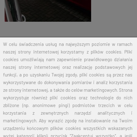
W celu świadczenia usług na najwyższym poziomie w ramach
naszej strony internetowej korzystamy z plików cookies. Pliki
cookies umożliwiają nam zapewnienie prawidłowego działania
BIELFLAG
naszej strony internetowej oraz realizację podstawowych jej
funkcji, a po uzyskaniu Twojej zgody, pliki cookies są przez nas
wykorzystywane do dokonywania pomiarów i analiz korzystania
BIEL - FLAG
ze strony internetowej, a także do celów marketingowych. Strona
Flagi, Bandery, Reklamy Sp. z o.o.
wykorzystuje również pliki cookies oraz technologie do nich
jest firmą plasującą swoją działalność w segmencie rynku
zbliżone (np. anonimowe pingi) podmiotów trzecich w celu
zajmowanym przez usługi reklamowe i promocyjne.
korzystania z zewnętrznych narzędzi analitycznych i
marketingowych. Aby wyrazić zgodę na instalowanie na Twoim
SKONTAKTUJ SIĘ Z NAMI
urządzeniu końcowym plików cookies wszystkich wskazanych
wyżej kategorii kliknij przycisk "Zaakceptuj wszystko", a jeśli