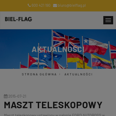
600 421 190
biuro@bielflag.pl
AKTUALNOŚCI
STRONA GŁÓWNA
AKTUALNOŚCI
2015-07-21
MASZT TELESKOPOWY
Maszt teleskopowy ustawiony w salonie FORD AUTOBOSS w