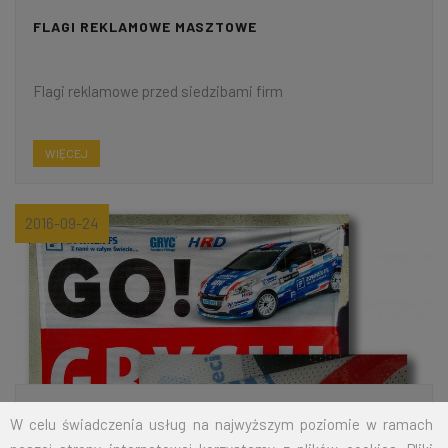
FLAGI REKLAMOWE MASZTOWE
Flagi reklamowe przed siedzibami firm
WIĘCEJ
2016-09-24
W celu świadczenia usług na najwyższym poziomie w ramach
DZIANINA MESH