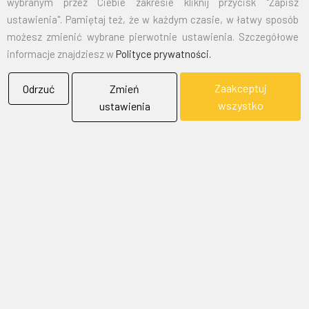
wybranym przez Ciebie zakresie kliknij przycisk "Zapisz
Transparent drukowany na tkaninie flagowej
ustawienia". Pamiętaj też, że w każdym czasie, w łatwy sposób
możesz zmienić wybrane pierwotnie ustawienia. Szczegółowe
informacje znajdziesz w
Polityce prywatności.
WIĘCEJ
Zaakceptuj
Odrzuć
Zmień
wszystko
ustawienia
‹
1
2
...
10
11
12
13
14
15
16
17
18
19
›
BIELFLAG
BIEL - FLAG