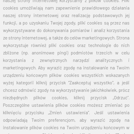
naszej strony internetowej korzystamy z plików cookies. Pliki
cookies umożliwiają nam zapewnienie prawidłowego działania
Proponujemy państwu nowy nośnik reklamy : dzianinę
naszej strony internetowej oraz realizację podstawowych jej
MESH
funkcji, a po uzyskaniu Twojej zgody, pliki cookies są przez nas
wykorzystywane do dokonywania pomiarów i analiz korzystania
ze strony internetowej, a także do celów marketingowych. Strona
WIĘCEJ
wykorzystuje również pliki cookies oraz technologie do nich
zbliżone (np. anonimowe pingi) podmiotów trzecich w celu
korzystania z zewnętrznych narzędzi analitycznych i
2016-09-02
marketingowych. Aby wyrazić zgodę na instalowanie na Twoim
urządzeniu końcowym plików cookies wszystkich wskazanych
wyżej kategorii kliknij przycisk "Zaakceptuj wszystko", a jeśli
chcesz odmówić zgody na wykorzystywanie jakichkolwiek, prócz
niezbędnych plików cookies, kliknij przycisk „Odrzuć”.
Poszczególne ustawienia plików cookies możesz zmieniać po
kliknięciu przycisku „Zmień ustawienia”. Jeśli ustawienia
odpowiadają Twoim preferencjom, aby wyrazić zgodę na
TRANPARENT
instalowanie plików cookies na Twoim urządzeniu końcowym w