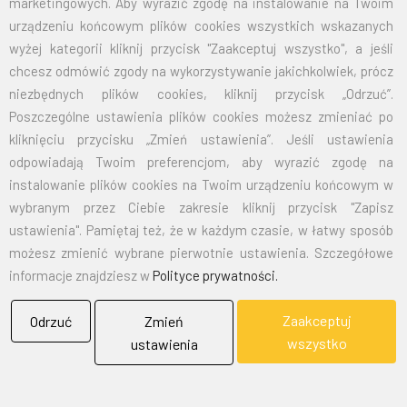
marketingowych. Aby wyrazić zgodę na instalowanie na Twoim
70X110
32,50
39,98
urządzeniu końcowym plików cookies wszystkich wskazanych
wyżej kategorii kliknij przycisk "Zaakceptuj wszystko", a jeśli
100X160
67,50
83,03
chcesz odmówić zgody na wykorzystywanie jakichkolwiek, prócz
niezbędnych plików cookies, kliknij przycisk „Odrzuć”.
125X200
105,00
129,15
Poszczególne ustawienia plików cookies możesz zmieniać po
kliknięciu przycisku „Zmień ustawienia”. Jeśli ustawienia
150X240
151,50
186,35
odpowiadają Twoim preferencjom, aby wyrazić zgodę na
instalowanie plików cookies na Twoim urządzeniu końcowym w
wybranym przez Ciebie zakresie kliknij przycisk "Zapisz
EMAIL:
marketing@bielflag.pl
,
biuro@bielflag.pl
ustawienia". Pamiętaj też, że w każdym czasie, w łatwy sposób
TELEFON:
600 42 11 90
,
33/816 21 78
możesz zmienić wybrane pierwotnie ustawienia. Szczegółowe
informacje znajdziesz w
Polityce prywatności.
Zaakceptuj
Odrzuć
Zmień
wszystko
ustawienia
BIELFLAG