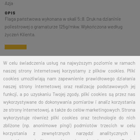
Azja
OPIS
Flaga państwowa wykonana w skali 5:8. Druk na dzianinie
poliestrowej o gramaturze 125g/mkw. Wykończona według
życzeń Klienta.
Na życzenie klienta jesteśmy w stanie wykonać dowolny rozmiar
W celu świadczenia usług na najwyższym poziomie w ramach
flagi. Przy zamówieniu większej ilości cena zostanie wyliczona
naszej strony internetowej korzystamy z plików cookies. Pliki
indywidualnie.
cookies umożliwiają nam zapewnienie prawidłowego działania
naszej strony internetowej oraz realizację podstawowych jej
ROZMIAR
CENA NETTO
CENA BRUTTO
funkcji, a po uzyskaniu Twojej zgody, pliki cookies są przez nas
wykorzystywane do dokonywania pomiarów i analiz korzystania
15X24
12,50
15,38
ze strony internetowej, a także do celów marketingowych. Strona
wykorzystuje również pliki cookies oraz technologie do nich
30X50
19,00
23,37
zbliżone (np. anonimowe pingi) podmiotów trzecich w celu
50X80
26,00
31,98
korzystania z zewnętrznych narzędzi analitycznych i