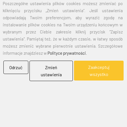
Poszczególne ustawienia plików cookies możesz zmieniać po
kliknięciu przycisku „Zmień ustawienia”. Jeśli ustawienia
EMAIL:
marketing@bielflag.pl
,
biuro@bielflag.pl
odpowiadają Twoim preferencjom, aby wyrazić zgodę na
TELEFON:
600 42 11 90
,
33/816 21 78
instalowanie plików cookies na Twoim urządzeniu końcowym w
wybranym przez Ciebie zakresie kliknij przycisk "Zapisz
ustawienia". Pamiętaj też, że w każdym czasie, w łatwy sposób
możesz zmienić wybrane pierwotnie ustawienia. Szczegółowe
informacje znajdziesz w
Polityce prywatności.
Zaakceptuj
Odrzuć
Zmień
BIELFLAG
wszystko
ustawienia
BIEL - FLAG
Flagi, Bandery, Reklamy Sp. z o.o.
jest firmą plasującą swoją działalność w segmencie rynku
zajmowanym przez usługi reklamowe i promocyjne.