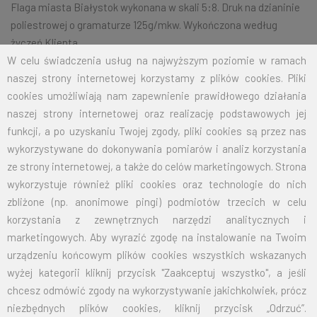
Flaga miasta Białystok wykonana w skali 5:8. Druk na dzianinie
poliestrowej o gramaturze 125g/mkw. Wykończona według
życzeń Klienta.
W celu świadczenia usług na najwyższym poziomie w ramach
naszej strony internetowej korzystamy z plików cookies. Pliki
cookies umożliwiają nam zapewnienie prawidłowego działania
Na życzenie klienta jesteśmy w stanie wykonać dowolny rozmiar
naszej strony internetowej oraz realizację podstawowych jej
flagi.
Przy zamówieniu większej ilości cena zostanie wyliczona
funkcji, a po uzyskaniu Twojej zgody, pliki cookies są przez nas
indywidualnie.
wykorzystywane do dokonywania pomiarów i analiz korzystania
ROZMIAR
CENA NETTO
CENA BRUTTO
ze strony internetowej, a także do celów marketingowych. Strona
wykorzystuje również pliki cookies oraz technologie do nich
70X110
31,00
38,13
zbliżone (np. anonimowe pingi) podmiotów trzecich w celu
korzystania z zewnętrznych narzędzi analitycznych i
100X160
64,00
78,72
marketingowych. Aby wyrazić zgodę na instalowanie na Twoim
urządzeniu końcowym plików cookies wszystkich wskazanych
125X200
100,00
123,00
wyżej kategorii kliknij przycisk "Zaakceptuj wszystko", a jeśli
chcesz odmówić zgody na wykorzystywanie jakichkolwiek, prócz
150X240
144,00
177,12
niezbędnych plików cookies, kliknij przycisk „Odrzuć”.