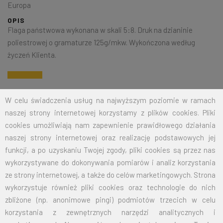
Europa
OPIS
Flaga państwowa wykonana w skali 5:8. Druk na dzianinie
poliestrowej o gramaturze 125g/mkw. Wykończona według
życzeń Klienta.
Na życzenie klienta jesteśmy w stanie wykonać dowolny rozmiar
W celu świadczenia usług na najwyższym poziomie w ramach
flagi. Przy zamówieniu większej ilości cena zostanie wyliczona
naszej strony internetowej korzystamy z plików cookies. Pliki
indywidualnie.
cookies umożliwiają nam zapewnienie prawidłowego działania
naszej strony internetowej oraz realizację podstawowych jej
ROZMIAR
CENA NETTO
CENA BRUTTO
funkcji, a po uzyskaniu Twojej zgody, pliki cookies są przez nas
wykorzystywane do dokonywania pomiarów i analiz korzystania
15X24
12,50
15,37
ze strony internetowej, a także do celów marketingowych. Strona
wykorzystuje również pliki cookies oraz technologie do nich
30X50
19,00
23,37
zbliżone (np. anonimowe pingi) podmiotów trzecich w celu
korzystania z zewnętrznych narzędzi analitycznych i
50X80
26,00
31,98