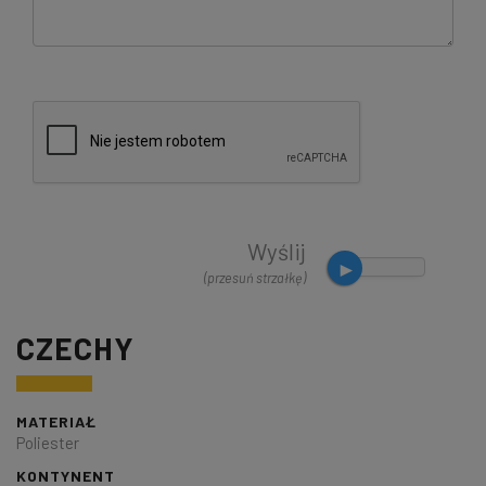
Wyślij
(przesuń strzałkę)
CZECHY
MATERIAŁ
Poliester
KONTYNENT