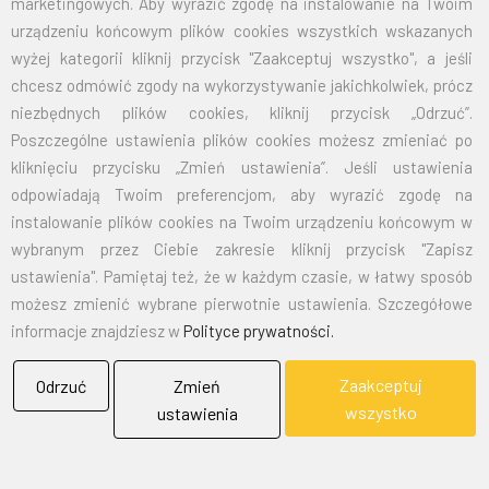
marketingowych. Aby wyrazić zgodę na instalowanie na Twoim
70X110
32,50
39,98
urządzeniu końcowym plików cookies wszystkich wskazanych
wyżej kategorii kliknij przycisk "Zaakceptuj wszystko", a jeśli
100X160
67,50
83,03
chcesz odmówić zgody na wykorzystywanie jakichkolwiek, prócz
niezbędnych plików cookies, kliknij przycisk „Odrzuć”.
125X200
105,00
129,15
Poszczególne ustawienia plików cookies możesz zmieniać po
kliknięciu przycisku „Zmień ustawienia”. Jeśli ustawienia
150X240
151,50
186,35
odpowiadają Twoim preferencjom, aby wyrazić zgodę na
instalowanie plików cookies na Twoim urządzeniu końcowym w
wybranym przez Ciebie zakresie kliknij przycisk "Zapisz
EMAIL:
marketing@bielflag.pl
,
biuro@bielflag.pl
ustawienia". Pamiętaj też, że w każdym czasie, w łatwy sposób
TELEFON:
600 42 11 90
,
33/816 21 78
możesz zmienić wybrane pierwotnie ustawienia. Szczegółowe
informacje znajdziesz w
Polityce prywatności.
Zaakceptuj
Odrzuć
Zmień
wszystko
ustawienia
BIELFLAG