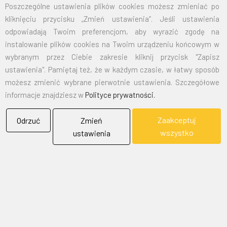
Poszczególne ustawienia plików cookies możesz zmieniać po
kliknięciu przycisku „Zmień ustawienia”. Jeśli ustawienia
EMAIL:
marketing@bielflag.pl
,
biuro@bielflag.pl
odpowiadają Twoim preferencjom, aby wyrazić zgodę na
TELEFON:
600 42 11 90
,
33/816 21 78
instalowanie plików cookies na Twoim urządzeniu końcowym w
wybranym przez Ciebie zakresie kliknij przycisk "Zapisz
ustawienia". Pamiętaj też, że w każdym czasie, w łatwy sposób
możesz zmienić wybrane pierwotnie ustawienia. Szczegółowe
informacje znajdziesz w
Polityce prywatności.
Zaakceptuj
Odrzuć
Zmień
BIELFLAG
wszystko
ustawienia
BIEL - FLAG
Flagi, Bandery, Reklamy Sp. z o.o.
jest firmą plasującą swoją działalność w segmencie rynku
zajmowanym przez usługi reklamowe i promocyjne.