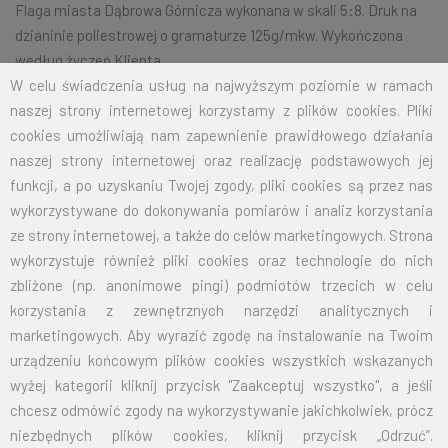
Flaga miasta Dąbrowa Górnicza wykonana w skali 5:8. Druk na
dzianinie poliestrowej o gramaturze 125g/mkw. Wykończona
według życzeń Klienta.
W celu świadczenia usług na najwyższym poziomie w ramach
naszej strony internetowej korzystamy z plików cookies. Pliki
cookies umożliwiają nam zapewnienie prawidłowego działania
Na życzenie klienta jesteśmy w stanie wykonać dowolny rozmiar
naszej strony internetowej oraz realizację podstawowych jej
flagi.
Przy zamówieniu większej ilości cena zostanie wyliczona
funkcji, a po uzyskaniu Twojej zgody, pliki cookies są przez nas
indywidualnie.
wykorzystywane do dokonywania pomiarów i analiz korzystania
ROZMIAR
CENA NETTO
CENA BRUTTO
ze strony internetowej, a także do celów marketingowych. Strona
wykorzystuje również pliki cookies oraz technologie do nich
70X110
31,00
38,13
zbliżone (np. anonimowe pingi) podmiotów trzecich w celu
korzystania z zewnętrznych narzędzi analitycznych i
100X160
64,00
78,72
marketingowych. Aby wyrazić zgodę na instalowanie na Twoim
urządzeniu końcowym plików cookies wszystkich wskazanych
125X200
100,00
123,00
wyżej kategorii kliknij przycisk "Zaakceptuj wszystko", a jeśli
chcesz odmówić zgody na wykorzystywanie jakichkolwiek, prócz
150X240
144,00
177,12
niezbędnych plików cookies, kliknij przycisk „Odrzuć”.