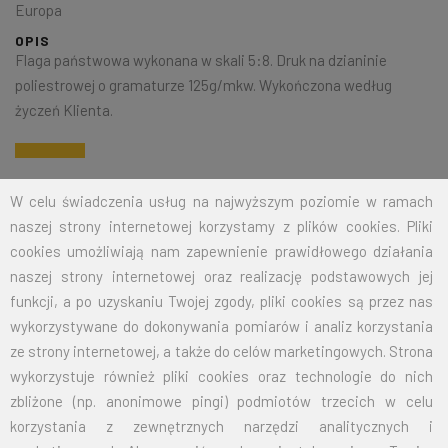
Europa
OPIS
Flaga państwowa wykonana w skali 5:8. Druk na dzianinie
poliestrowej o gramaturze 125g/mkw. Wykończona według
życzeń Klienta.
Na życzenie klienta jesteśmy w stanie wykonać dowolny rozmiar
W celu świadczenia usług na najwyższym poziomie w ramach
flagi. Przy zamówieniu większej ilości cena zostanie wyliczona
naszej strony internetowej korzystamy z plików cookies. Pliki
indywidualnie.
cookies umożliwiają nam zapewnienie prawidłowego działania
naszej strony internetowej oraz realizację podstawowych jej
ROZMIAR
CENA NETTO
CENA BRUTTO
funkcji, a po uzyskaniu Twojej zgody, pliki cookies są przez nas
wykorzystywane do dokonywania pomiarów i analiz korzystania
15X24
12,50
15,38
ze strony internetowej, a także do celów marketingowych. Strona
wykorzystuje również pliki cookies oraz technologie do nich
30X50
19,00
23,37
zbliżone (np. anonimowe pingi) podmiotów trzecich w celu
korzystania z zewnętrznych narzędzi analitycznych i
50X80
26,00
31,98