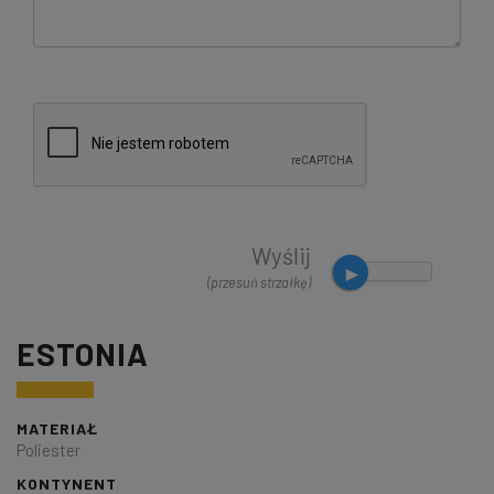
Wyślij
(przesuń strzałkę)
ESTONIA
MATERIAŁ
Poliester
KONTYNENT