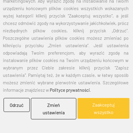
marketingowych. Aby wyrazić zgodę na instalowanie na Twoim
70X110
32,50
39,98
urządzeniu końcowym plików cookies wszystkich wskazanych
wyżej kategorii kliknij przycisk "Zaakceptuj wszystko", a jeśli
100X160
67,40
83,03
chcesz odmówić zgody na wykorzystywanie jakichkolwiek, prócz
niezbędnych plików cookies, kliknij przycisk „Odrzuć”.
125X200
105,00
129,15
Poszczególne ustawienia plików cookies możesz zmieniać po
kliknięciu przycisku „Zmień ustawienia”. Jeśli ustawienia
150X240
151,50
186,35
odpowiadają Twoim preferencjom, aby wyrazić zgodę na
instalowanie plików cookies na Twoim urządzeniu końcowym w
wybranym przez Ciebie zakresie kliknij przycisk "Zapisz
EMAIL:
marketing@bielflag.pl
,
biuro@bielflag.pl
ustawienia". Pamiętaj też, że w każdym czasie, w łatwy sposób
TELEFON:
600 42 11 90
,
33/816 21 78
możesz zmienić wybrane pierwotnie ustawienia. Szczegółowe
informacje znajdziesz w
Polityce prywatności.
Zaakceptuj
Odrzuć
Zmień
wszystko
ustawienia
BIELFLAG