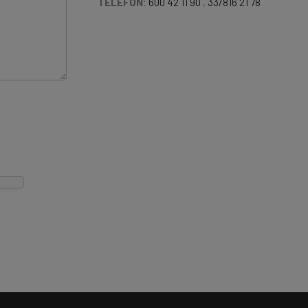
TELEFON:
600 42 11 90
,
33/816 21 78