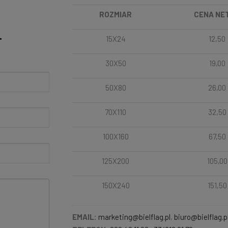
ROZMIAR
CENA NE
15X24
12,50
T
30X50
19,00
50X80
26,00
70X110
32,50
100X160
67,50
125X200
105,00
150X240
151,50
EMAIL:
marketing@bielflag.pl
,
biuro@bielflag.p