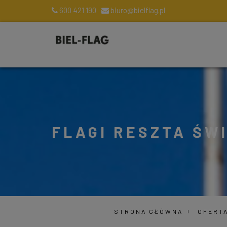
600 421 190
biuro@bielflag.pl
FLAGI RESZTA ŚW
STRONA GŁÓWNA
OFERT