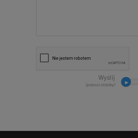
Wyślij
(przesuń strzałkę)