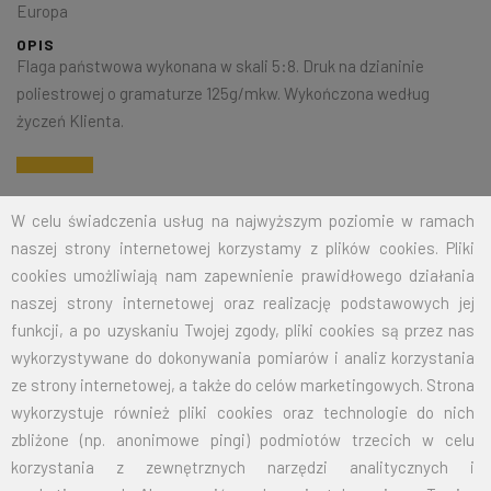
Europa
OPIS
Flaga państwowa wykonana w skali 5:8. Druk na dzianinie
poliestrowej o gramaturze 125g/mkw. Wykończona według
życzeń Klienta.
Na życzenie klienta jesteśmy w stanie wykonać dowolny rozmiar
W celu świadczenia usług na najwyższym poziomie w ramach
flagi. Przy zamówieniu większej ilości cena zostanie wyliczona
naszej strony internetowej korzystamy z plików cookies. Pliki
indywidualnie.
cookies umożliwiają nam zapewnienie prawidłowego działania
naszej strony internetowej oraz realizację podstawowych jej
ROZMIAR
CENA NETTO
CENA BRUTTO
funkcji, a po uzyskaniu Twojej zgody, pliki cookies są przez nas
wykorzystywane do dokonywania pomiarów i analiz korzystania
15X24
12,50
15,38
ze strony internetowej, a także do celów marketingowych. Strona
wykorzystuje również pliki cookies oraz technologie do nich
30X50
19,00
23,37
zbliżone (np. anonimowe pingi) podmiotów trzecich w celu
50X80
26,00
31,98
korzystania z zewnętrznych narzędzi analitycznych i