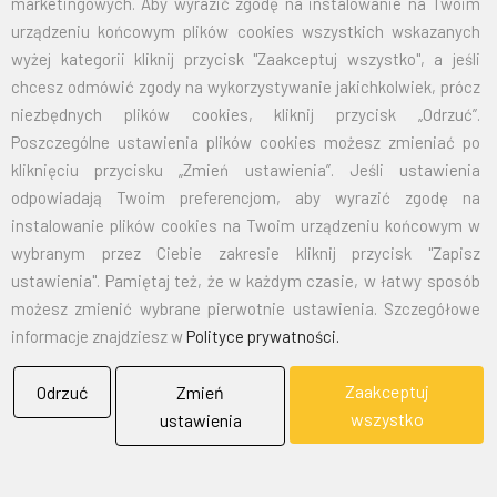
marketingowych. Aby wyrazić zgodę na instalowanie na Twoim
70X110
32,50
39,98
urządzeniu końcowym plików cookies wszystkich wskazanych
wyżej kategorii kliknij przycisk "Zaakceptuj wszystko", a jeśli
100X160
67,50
83,03
chcesz odmówić zgody na wykorzystywanie jakichkolwiek, prócz
niezbędnych plików cookies, kliknij przycisk „Odrzuć”.
125X200
105,00
129,15
Poszczególne ustawienia plików cookies możesz zmieniać po
kliknięciu przycisku „Zmień ustawienia”. Jeśli ustawienia
150X240
151,50
186,35
odpowiadają Twoim preferencjom, aby wyrazić zgodę na
instalowanie plików cookies na Twoim urządzeniu końcowym w
wybranym przez Ciebie zakresie kliknij przycisk "Zapisz
EMAIL:
marketing@bielflag.pl
,
biuro@bielflag.pl
ustawienia". Pamiętaj też, że w każdym czasie, w łatwy sposób
TELEFON:
600 42 11 90
,
33/816 21 78
możesz zmienić wybrane pierwotnie ustawienia. Szczegółowe
informacje znajdziesz w
Polityce prywatności.
Zaakceptuj
Odrzuć
Zmień
wszystko
ustawienia
BIELFLAG