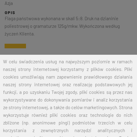
Azja
OPIS
Flaga państwowa wykonana w skali 5:8. Druk na dzianinie
poliestrowej o gramaturze 125g/mkw. Wykończona według
życzeń Klienta.
Na życzenie klienta jesteśmy w stanie wykonać dowolny rozmiar
W celu świadczenia usług na najwyższym poziomie w ramach
flagi. Przy zamówieniu większej ilości cena zostanie wyliczona
naszej strony internetowej korzystamy z plików cookies. Pliki
indywidualnie.
cookies umożliwiają nam zapewnienie prawidłowego działania
naszej strony internetowej oraz realizację podstawowych jej
ROZMIAR
CENA NETTO
CENA BRUTTO
funkcji, a po uzyskaniu Twojej zgody, pliki cookies są przez nas
wykorzystywane do dokonywania pomiarów i analiz korzystania
15X24
12,50
15,38
ze strony internetowej, a także do celów marketingowych. Strona
wykorzystuje również pliki cookies oraz technologie do nich
30X50
19,00
23,37
zbliżone (np. anonimowe pingi) podmiotów trzecich w celu
korzystania z zewnętrznych narzędzi analitycznych i
50X80
26,00
31,98