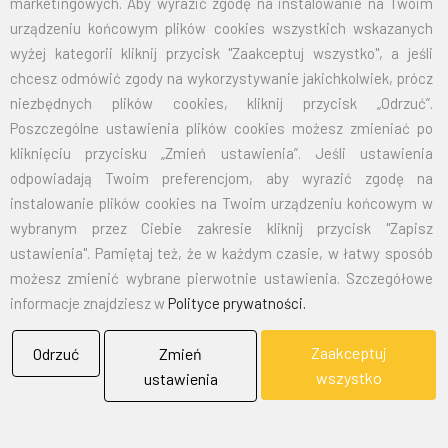
marketingowych. Aby wyrazić zgodę na instalowanie na Twoim
70X110
32,50
39,98
urządzeniu końcowym plików cookies wszystkich wskazanych
wyżej kategorii kliknij przycisk "Zaakceptuj wszystko", a jeśli
100X160
67,50
83,03
chcesz odmówić zgody na wykorzystywanie jakichkolwiek, prócz
niezbędnych plików cookies, kliknij przycisk „Odrzuć”.
125X200
105,00
129,15
Poszczególne ustawienia plików cookies możesz zmieniać po
kliknięciu przycisku „Zmień ustawienia”. Jeśli ustawienia
150X240
151,50
186,35
odpowiadają Twoim preferencjom, aby wyrazić zgodę na
instalowanie plików cookies na Twoim urządzeniu końcowym w
wybranym przez Ciebie zakresie kliknij przycisk "Zapisz
EMAIL:
marketing@bielflag.pl
,
biuro@bielflag.pl
ustawienia". Pamiętaj też, że w każdym czasie, w łatwy sposób
TELEFON:
600 42 11 90
,
33/816 21 78
możesz zmienić wybrane pierwotnie ustawienia. Szczegółowe
informacje znajdziesz w
Polityce prywatności.
Zaakceptuj
Odrzuć
Zmień
wszystko
ustawienia
BIELFLAG