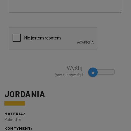
Wyślij
(przesuń strzałkę)
JORDANIA
MATERIAŁ
Poliester
KONTYNENT: