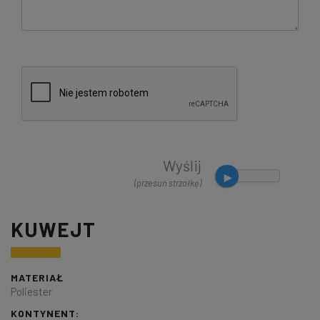
Wyślij
(przesuń strzałkę)
KUWEJT
MATERIAŁ
Poliester
KONTYNENT: