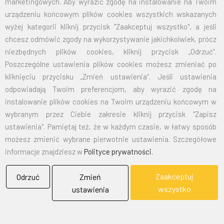
marketingowych. Aby wyrazić zgodę na instalowanie na Twoim
70X110
32,50
39,98
urządzeniu końcowym plików cookies wszystkich wskazanych
wyżej kategorii kliknij przycisk "Zaakceptuj wszystko", a jeśli
100X160
67,50
83,03
chcesz odmówić zgody na wykorzystywanie jakichkolwiek, prócz
niezbędnych plików cookies, kliknij przycisk „Odrzuć”.
125X200
105,00
129,15
Poszczególne ustawienia plików cookies możesz zmieniać po
kliknięciu przycisku „Zmień ustawienia”. Jeśli ustawienia
150X240
151,50
186,35
odpowiadają Twoim preferencjom, aby wyrazić zgodę na
instalowanie plików cookies na Twoim urządzeniu końcowym w
wybranym przez Ciebie zakresie kliknij przycisk "Zapisz
EMAIL:
marketing@bielflag.pl
,
biuro@bielflag.pl
ustawienia". Pamiętaj też, że w każdym czasie, w łatwy sposób
TELEFON:
600 42 11 90
,
33/816 21 78
możesz zmienić wybrane pierwotnie ustawienia. Szczegółowe
informacje znajdziesz w
Polityce prywatności.
Zaakceptuj
Odrzuć
Zmień
wszystko
ustawienia
BIELFLAG