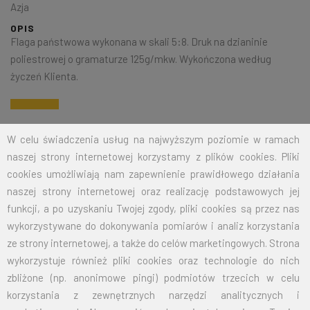
Azja
OPIS
Flaga państwowa wykonana w skali 5:8. Druk na dzianinie
poliestrowej o gramaturze 125g/mkw. Wykończona według
życzeń Klienta.
Na życzenie klienta jesteśmy w stanie wykonać dowolny rozmiar
W celu świadczenia usług na najwyższym poziomie w ramach
flagi. Przy zamówieniu większej ilości cena zostanie wyliczona
naszej strony internetowej korzystamy z plików cookies. Pliki
indywidualnie.
cookies umożliwiają nam zapewnienie prawidłowego działania
naszej strony internetowej oraz realizację podstawowych jej
ROZMIAR
CENA NETTO
CENA BRUTTO
funkcji, a po uzyskaniu Twojej zgody, pliki cookies są przez nas
wykorzystywane do dokonywania pomiarów i analiz korzystania
15X24
12,50
15,38
ze strony internetowej, a także do celów marketingowych. Strona
wykorzystuje również pliki cookies oraz technologie do nich
30X50
19,00
23,37
zbliżone (np. anonimowe pingi) podmiotów trzecich w celu
korzystania z zewnętrznych narzędzi analitycznych i
50X80
26,00
31,98