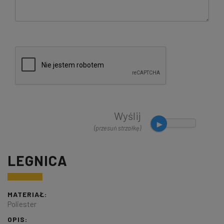
Wyślij
(przesuń strzałkę)
LEGNICA
MATERIAŁ:
Poliester
OPIS: