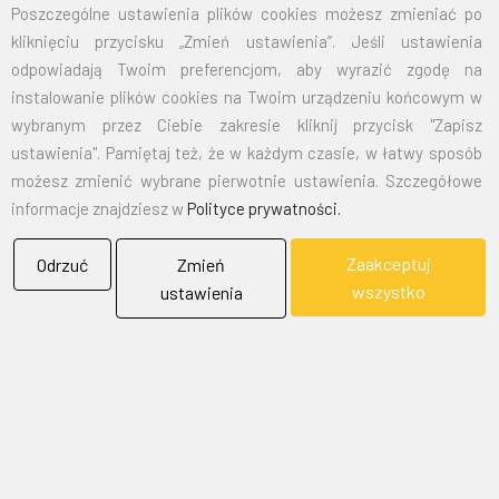
Poszczególne ustawienia plików cookies możesz zmieniać po
kliknięciu przycisku „Zmień ustawienia”. Jeśli ustawienia
EMAIL:
marketing@bielflag.pl
,
biuro@bielflag.pl
odpowiadają Twoim preferencjom, aby wyrazić zgodę na
TELEFON:
600 42 11 90
,
33/816 21 78
instalowanie plików cookies na Twoim urządzeniu końcowym w
wybranym przez Ciebie zakresie kliknij przycisk "Zapisz
ustawienia". Pamiętaj też, że w każdym czasie, w łatwy sposób
możesz zmienić wybrane pierwotnie ustawienia. Szczegółowe
informacje znajdziesz w
Polityce prywatności.
Zaakceptuj
Odrzuć
Zmień
BIELFLAG
wszystko
ustawienia
BIEL - FLAG
Flagi, Bandery, Reklamy Sp. z o.o.
jest firmą plasującą swoją działalność w segmencie rynku
zajmowanym przez usługi reklamowe i promocyjne.