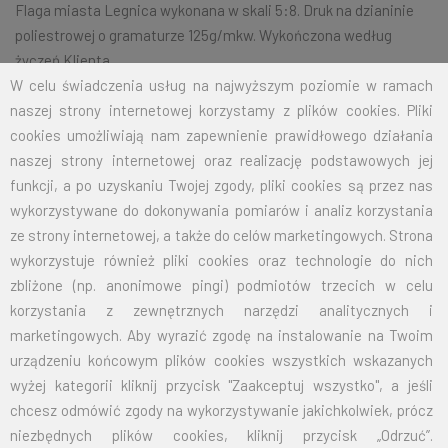
Flaga miasta Legnica wykonana w skali 5:8. Druk na dzianinie
poliestrowej o gramaturze 125g/mkw. Wykończona według
życzeń Klienta.
W celu świadczenia usług na najwyższym poziomie w ramach
naszej strony internetowej korzystamy z plików cookies. Pliki
cookies umożliwiają nam zapewnienie prawidłowego działania
Na życzenie klienta jesteśmy w stanie wykonać dowolny rozmiar
naszej strony internetowej oraz realizację podstawowych jej
flagi.
Przy zamówieniu większej ilości cena zostanie wyliczona
funkcji, a po uzyskaniu Twojej zgody, pliki cookies są przez nas
indywidualnie.
wykorzystywane do dokonywania pomiarów i analiz korzystania
ROZMIAR
CENA NETTO
CENA BRUTTO
ze strony internetowej, a także do celów marketingowych. Strona
wykorzystuje również pliki cookies oraz technologie do nich
70X110
31,00
38,13
zbliżone (np. anonimowe pingi) podmiotów trzecich w celu
korzystania z zewnętrznych narzędzi analitycznych i
100X160
64,00
78,72
marketingowych. Aby wyrazić zgodę na instalowanie na Twoim
urządzeniu końcowym plików cookies wszystkich wskazanych
125X200
100,00
123,00
wyżej kategorii kliknij przycisk "Zaakceptuj wszystko", a jeśli
chcesz odmówić zgody na wykorzystywanie jakichkolwiek, prócz
150X240
144,00
177,12
niezbędnych plików cookies, kliknij przycisk „Odrzuć”.