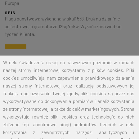
Europa
OPIS
Flaga państwowa wykonana w skali 5:8. Druk na dzianinie
poliestrowej o gramaturze 125g/mkw. Wykończona według
życzeń Klienta.
Na życzenie klienta jesteśmy w stanie wykonać dowolny rozmiar
W celu świadczenia usług na najwyższym poziomie w ramach
flagi. Przy zamówieniu większej ilości cena zostanie wyliczona
naszej strony internetowej korzystamy z plików cookies. Pliki
indywidualnie.
cookies umożliwiają nam zapewnienie prawidłowego działania
naszej strony internetowej oraz realizację podstawowych jej
ROZMIAR
CENA NETTO
CENA BRUTTO
funkcji, a po uzyskaniu Twojej zgody, pliki cookies są przez nas
wykorzystywane do dokonywania pomiarów i analiz korzystania
15X24
12,50
15,38
ze strony internetowej, a także do celów marketingowych. Strona
wykorzystuje również pliki cookies oraz technologie do nich
30X50
19,00
23,37
zbliżone (np. anonimowe pingi) podmiotów trzecich w celu
50X80
26,00
31,98
korzystania z zewnętrznych narzędzi analitycznych i