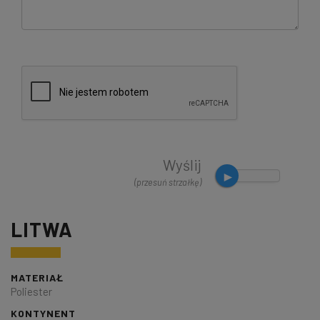
Wyślij
(przesuń strzałkę)
LITWA
MATERIAŁ
Poliester
KONTYNENT