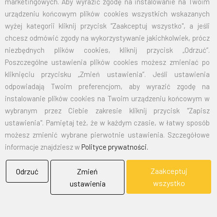
marketingowych. Aby wyrazić zgodę na instalowanie na Twoim
70X110
32,50
39,98
urządzeniu końcowym plików cookies wszystkich wskazanych
wyżej kategorii kliknij przycisk "Zaakceptuj wszystko", a jeśli
100X160
67,50
83,03
chcesz odmówić zgody na wykorzystywanie jakichkolwiek, prócz
niezbędnych plików cookies, kliknij przycisk „Odrzuć”.
125X200
105,00
129,15
Poszczególne ustawienia plików cookies możesz zmieniać po
kliknięciu przycisku „Zmień ustawienia”. Jeśli ustawienia
150X240
151,50
186,35
odpowiadają Twoim preferencjom, aby wyrazić zgodę na
instalowanie plików cookies na Twoim urządzeniu końcowym w
wybranym przez Ciebie zakresie kliknij przycisk "Zapisz
EMAIL:
marketing@bielflag.pl
,
biuro@bielflag.pl
ustawienia". Pamiętaj też, że w każdym czasie, w łatwy sposób
TELEFON:
600 42 11 90
,
33/816 21 78
możesz zmienić wybrane pierwotnie ustawienia. Szczegółowe
informacje znajdziesz w
Polityce prywatności.
Zaakceptuj
Odrzuć
Zmień
wszystko
ustawienia
BIELFLAG