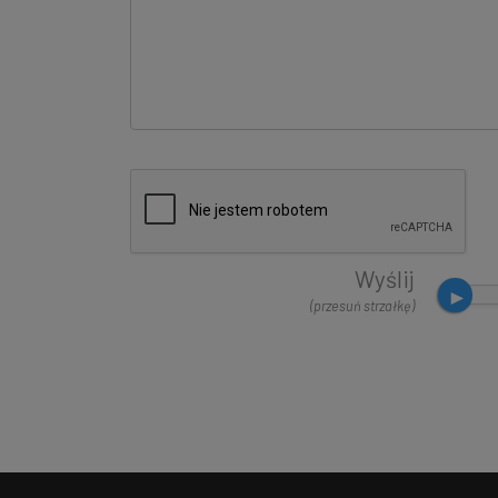
Wyślij
(przesuń strzałkę)