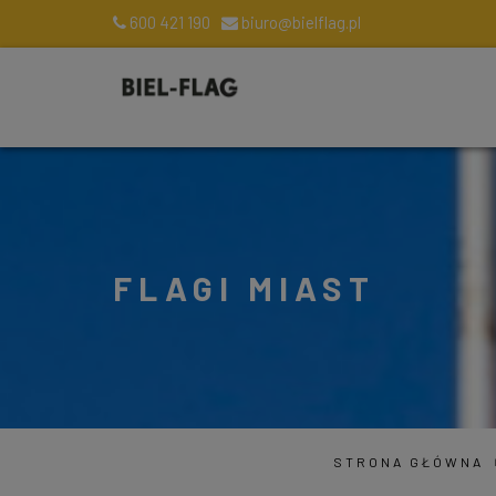
600 421 190
biuro@bielflag.pl
FLAGI MIAST
STRONA GŁÓWNA