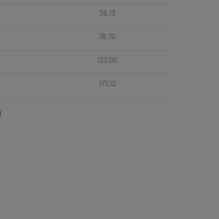
38,13
78,72
123,00
177,12
l