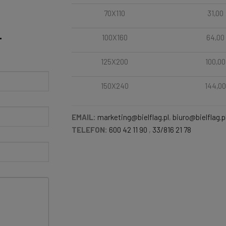
70X110
31,00
100X160
64,00
T
125X200
100,00
150X240
144,00
EMAIL:
marketing@bielflag.pl
,
biuro@bielflag.p
TELEFON:
600 42 11 90
,
33/816 21 78