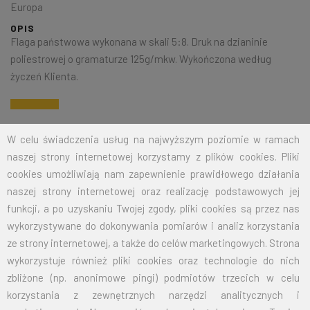
Europa
OPIS
Flaga państwowa wykonana w skali 5:8. Druk na dzianinie
poliestrowej o gramaturze 125g/mkw. Wykończona według
życzeń Klienta.
Na życzenie klienta jesteśmy w stanie wykonać dowolny rozmiar
W celu świadczenia usług na najwyższym poziomie w ramach
flagi. Przy zamówieniu większej ilości cena zostanie wyliczona
naszej strony internetowej korzystamy z plików cookies. Pliki
indywidualnie.
cookies umożliwiają nam zapewnienie prawidłowego działania
naszej strony internetowej oraz realizację podstawowych jej
ROZMIAR
CENA NETTO
CENA BRUTTO
funkcji, a po uzyskaniu Twojej zgody, pliki cookies są przez nas
wykorzystywane do dokonywania pomiarów i analiz korzystania
15X24
12,50
15,38
ze strony internetowej, a także do celów marketingowych. Strona
wykorzystuje również pliki cookies oraz technologie do nich
30X50
19,00
23,37
zbliżone (np. anonimowe pingi) podmiotów trzecich w celu
korzystania z zewnętrznych narzędzi analitycznych i
50X80
26,00
31,98