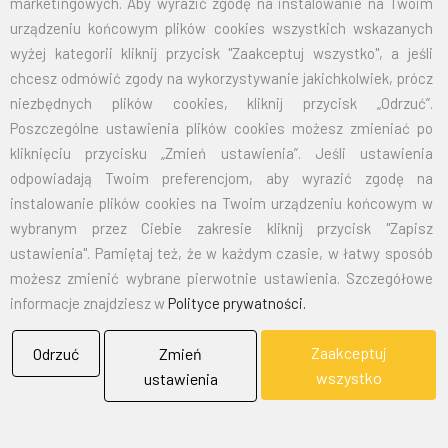
marketingowych. Aby wyrazić zgodę na instalowanie na Twoim
70X110
32,50
39,98
urządzeniu końcowym plików cookies wszystkich wskazanych
wyżej kategorii kliknij przycisk "Zaakceptuj wszystko", a jeśli
100X160
67,50
83,03
chcesz odmówić zgody na wykorzystywanie jakichkolwiek, prócz
niezbędnych plików cookies, kliknij przycisk „Odrzuć”.
125X200
105,00
129,15
Poszczególne ustawienia plików cookies możesz zmieniać po
kliknięciu przycisku „Zmień ustawienia”. Jeśli ustawienia
150X240
151,50
186,35
odpowiadają Twoim preferencjom, aby wyrazić zgodę na
instalowanie plików cookies na Twoim urządzeniu końcowym w
wybranym przez Ciebie zakresie kliknij przycisk "Zapisz
EMAIL:
marketing@bielflag.pl
,
biuro@bielflag.pl
ustawienia". Pamiętaj też, że w każdym czasie, w łatwy sposób
TELEFON:
600 42 11 90
,
33/816 21 78
możesz zmienić wybrane pierwotnie ustawienia. Szczegółowe
informacje znajdziesz w
Polityce prywatności.
Zaakceptuj
Odrzuć
Zmień
wszystko
ustawienia
BIELFLAG