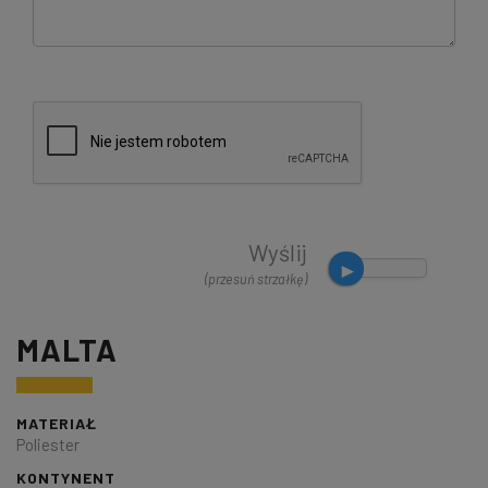
Wyślij
(przesuń strzałkę)
MALTA
MATERIAŁ
Poliester
KONTYNENT