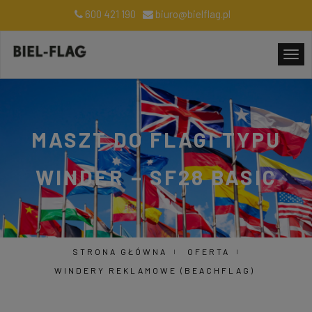
600 421 190
biuro@bielflag.pl
MASZT DO FLAGI TYPU
WINDER – SF28 BASIC
STRONA GŁÓWNA
OFERTA
WINDERY REKLAMOWE (BEACHFLAG)