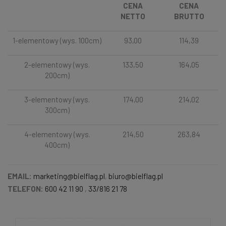
CENA
CENA
NETTO
BRUTTO
1-elementowy (wys. 100cm)
93,00
114,39
2-elementowy (wys.
133,50
164,05
200cm)
3-elementowy (wys.
174,00
214,02
300cm)
4-elementowy (wys.
214,50
263,84
400cm)
EMAIL:
marketing@bielflag.pl
,
biuro@bielflag.pl
TELEFON:
600 42 11 90
,
33/816 21 78