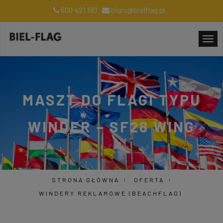
600 421 190
biuro@bielflag.pl
MASZT DO FLAGI TYPU
WINDER – SF28 WING
STRONA GŁÓWNA
OFERTA
WINDERY REKLAMOWE (BEACHFLAG)