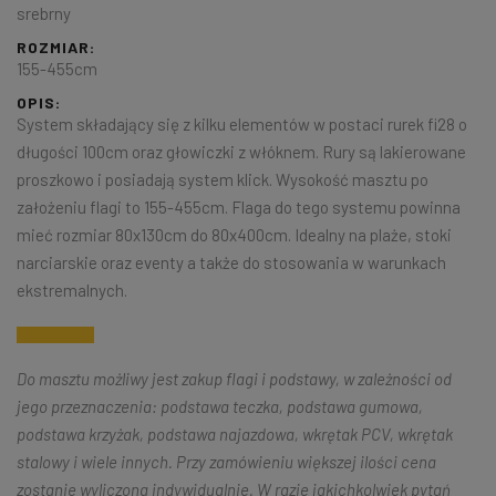
srebrny
ROZMIAR:
155-455cm
OPIS:
System składający się z kilku elementów w postaci rurek fi28 o
długości 100cm oraz głowiczki z włóknem. Rury są lakierowane
proszkowo i posiadają system klick. Wysokość masztu po
założeniu flagi to 155-455cm. Flaga do tego systemu powinna
mieć rozmiar 80x130cm do 80x400cm. Idealny na plaże, stoki
narciarskie oraz eventy a także do stosowania w warunkach
ekstremalnych.
Do masztu możliwy jest zakup flagi i podstawy, w zależności od
jego przeznaczenia: podstawa teczka, podstawa gumowa,
podstawa krzyżak, podstawa najazdowa, wkrętak PCV, wkrętak
stalowy i wiele innych. Przy zamówieniu większej ilości cena
zostanie wyliczona indywidualnie. W razie jakichkolwiek pytań