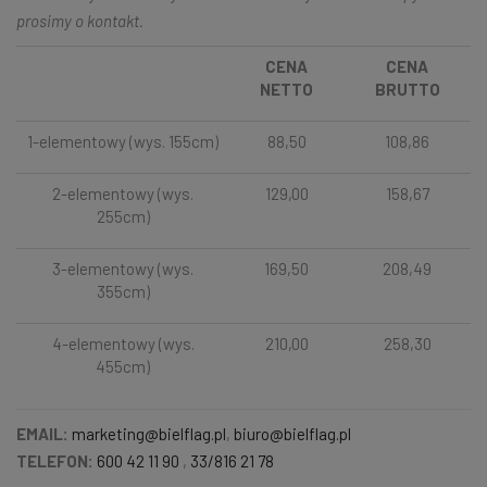
prosimy o kontakt.
CENA
CENA
NETTO
BRUTTO
1-elementowy (wys. 155cm)
88,50
108,86
2-elementowy (wys.
129,00
158,67
255cm)
3-elementowy (wys.
169,50
208,49
355cm)
4-elementowy (wys.
210,00
258,30
455cm)
EMAIL:
marketing@bielflag.pl
,
biuro@bielflag.pl
TELEFON:
600 42 11 90
,
33/816 21 78