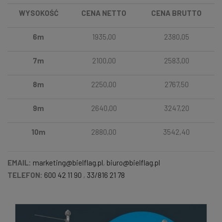
WYSOKOŚĆ
CENA NETTO
CENA BRUTTO
6m
1935,00
2380,05
7m
2100,00
2583,00
8m
2250,00
2767,50
9m
2640,00
3247,20
10m
2880,00
3542,40
EMAIL:
marketing@bielflag.pl
,
biuro@bielflag.pl
TELEFON:
600 42 11 90
,
33/816 21 78