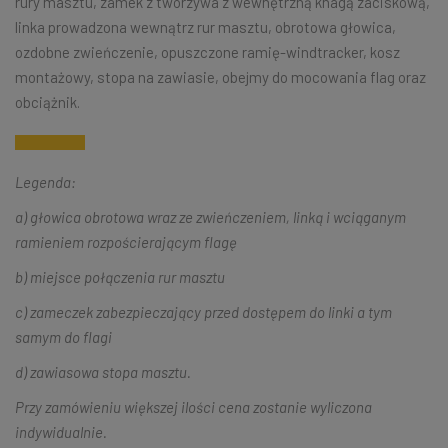
rury masztu, zamek z tworzywa z wewnętrzną knagą zaciskową,
linka prowadzona wewnątrz rur masztu, obrotowa głowica,
ozdobne zwieńczenie, opuszczone ramię-windtracker, kosz
montażowy, stopa na zawiasie, obejmy do mocowania flag oraz
obciążnik.
Legenda:
a) głowica obrotowa wraz ze zwieńczeniem, linką i wciąganym
ramieniem rozpościerającym flagę
b) miejsce połączenia rur masztu
c) zameczek zabezpieczający przed dostępem do linki a tym
samym do flagi
d) zawiasowa stopa masztu.
Przy zamówieniu większej ilości cena zostanie wyliczona
indywidualnie.