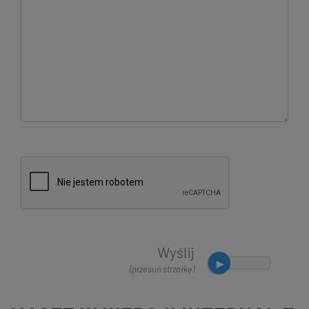
Wyślij
(przesuń strzałkę)