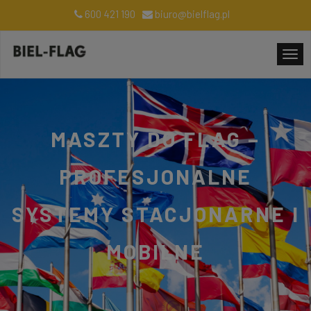
600 421 190
biuro@bielflag.pl
MASZTY DO FLAG –
PROFESJONALNE
SYSTEMY STACJONARNE I
MOBILNE