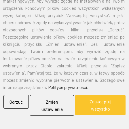
marketingowych. Aby wyrazić zgodę na instalowanie na Twoim
70X110
32,50
39,98
urządzeniu końcowym plików cookies wszystkich wskazanych
wyżej kategorii kliknij przycisk "Zaakceptuj wszystko", a jeśli
100X160
67,50
83,03
chcesz odmówić zgody na wykorzystywanie jakichkolwiek, prócz
niezbędnych plików cookies, kliknij przycisk „Odrzuć”.
125X200
105,00
129,15
Poszczególne ustawienia plików cookies możesz zmieniać po
kliknięciu przycisku „Zmień ustawienia”. Jeśli ustawienia
150X240
151,50
186,35
odpowiadają Twoim preferencjom, aby wyrazić zgodę na
instalowanie plików cookies na Twoim urządzeniu końcowym w
wybranym przez Ciebie zakresie kliknij przycisk "Zapisz
EMAIL:
marketing@bielflag.pl
,
biuro@bielflag.pl
ustawienia". Pamiętaj też, że w każdym czasie, w łatwy sposób
TELEFON:
600 42 11 90
,
33/816 21 78
możesz zmienić wybrane pierwotnie ustawienia. Szczegółowe
informacje znajdziesz w
Polityce prywatności.
Zaakceptuj
Odrzuć
Zmień
wszystko
ustawienia
BIELFLAG