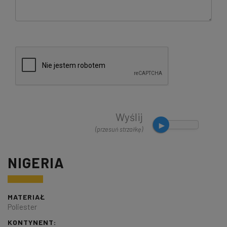
Wyślij
(przesuń strzałkę)
NIGERIA
MATERIAŁ
Poliester
KONTYNENT: