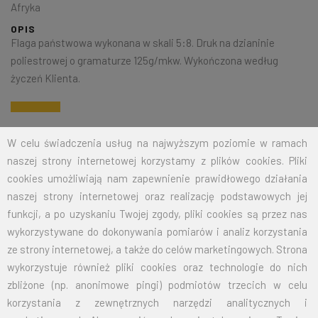
Afryka
OPIS
Flaga państwowa wykonana w skali 5:8. Druk na dzianinie
poliestrowej o gramaturze 125g/mkw. Wykończona według
życzeń Klienta.
Na życzenie klienta jesteśmy w stanie wykonać dowolny rozmiar
W celu świadczenia usług na najwyższym poziomie w ramach
flagi. Przy zamówieniu większej ilości cena zostanie wyliczona
naszej strony internetowej korzystamy z plików cookies. Pliki
indywidualnie.
cookies umożliwiają nam zapewnienie prawidłowego działania
naszej strony internetowej oraz realizację podstawowych jej
ROZMIAR
CENA NETTO
CENA BRUTTO
funkcji, a po uzyskaniu Twojej zgody, pliki cookies są przez nas
wykorzystywane do dokonywania pomiarów i analiz korzystania
15X24
12,50
15,38
ze strony internetowej, a także do celów marketingowych. Strona
wykorzystuje również pliki cookies oraz technologie do nich
30X50
19,00
23,37
zbliżone (np. anonimowe pingi) podmiotów trzecich w celu
50X80
26,00
31,98
korzystania z zewnętrznych narzędzi analitycznych i