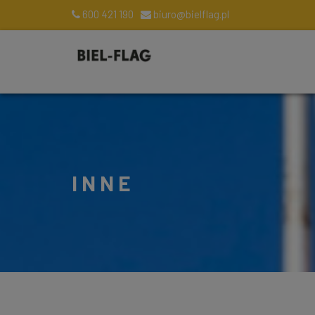
600 421 190
biuro@bielflag.pl
INNE