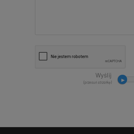
Wyślij
(przesuń strzałkę)