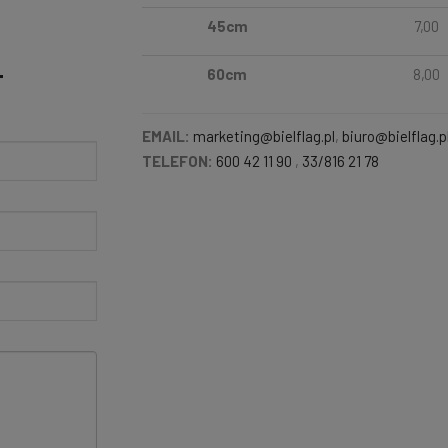
45cm
7,00
60cm
8,00
T
EMAIL:
marketing@bielflag.pl
,
biuro@bielflag.p
TELEFON:
600 42 11 90
,
33/816 21 78