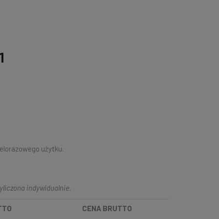
1
elorazowego użytku.
yliczona indywidualnie.
TTO
CENA BRUTTO