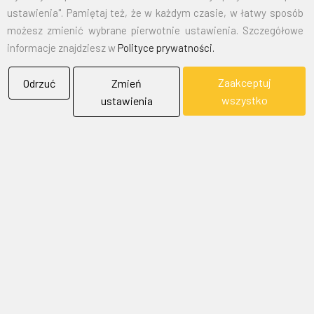
ustawienia". Pamiętaj też, że w każdym czasie, w łatwy sposób
ROZMIAR
CENA NETTO
CENA BRUTTO
możesz zmienić wybrane pierwotnie ustawienia. Szczegółowe
informacje znajdziesz w
Polityce prywatności.
15X24
12,50
15,38
Zaakceptuj
Odrzuć
Zmień
30X50
19,00
23,37
wszystko
ustawienia
50X80
26,00
31,98
70X110
32,50
39,98
100X160
67,50
83,03
125X200
105,00
129,15
150X240
151,50
186,35
EMAIL:
marketing@bielflag.pl
,
biuro@bielflag.pl