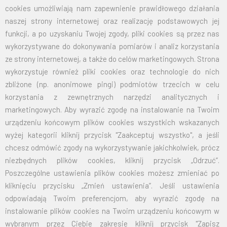
w placówkach edukacyjnych podczas debat albo wykładów,
cookies umożliwiają nam zapewnienie prawidłowego działania
na wydarzeniach międzynarodowych, w których uczestniczą
naszej strony internetowej oraz realizację podstawowych jej
państwa członkowskie,
funkcji, a po uzyskaniu Twojej zgody, pliki cookies są przez nas
we wnętrzach biur, zajmujących się współpracą
wykorzystywane do dokonywania pomiarów i analiz korzystania
międzynarodową.
ze strony internetowej, a także do celów marketingowych. Strona
Nasze flagi oferujemy w wielu rozmiarach, jednak na życzenie
wykorzystuje również pliki cookies oraz technologie do nich
klienta jesteśmy w stanie wykonać spersonalizowane produkty o
zbliżone (np. anonimowe pingi) podmiotów trzecich w celu
innych wymiarach. Dodatkowo przy zamówieniu większej ilości
korzystania z zewnętrznych narzędzi analitycznych i
cena zostanie wyliczona indywidualnie.
marketingowych. Aby wyrazić zgodę na instalowanie na Twoim
Niezależnie, czy chcą Państwo udekorować swoją placówkę, czy
urządzeniu końcowym plików cookies wszystkich wskazanych
inne ważne miejsce emblematem ONZ – flaga to doskonały
wyżej kategorii kliknij przycisk "Zaakceptuj wszystko", a jeśli
dodatek, który zwraca na siebie uwagę nawet z daleka.
chcesz odmówić zgody na wykorzystywanie jakichkolwiek, prócz
Zachęcamy do zakupu!
niezbędnych plików cookies, kliknij przycisk „Odrzuć”.
Poszczególne ustawienia plików cookies możesz zmieniać po
kliknięciu przycisku „Zmień ustawienia”. Jeśli ustawienia
odpowiadają Twoim preferencjom, aby wyrazić zgodę na
Na życzenie klienta jesteśmy w stanie wykonać dowolny rozmiar
instalowanie plików cookies na Twoim urządzeniu końcowym w
flagi. Przy zamówieniu większej ilości cena zostanie wyliczona
wybranym przez Ciebie zakresie kliknij przycisk "Zapisz
indywidualnie.