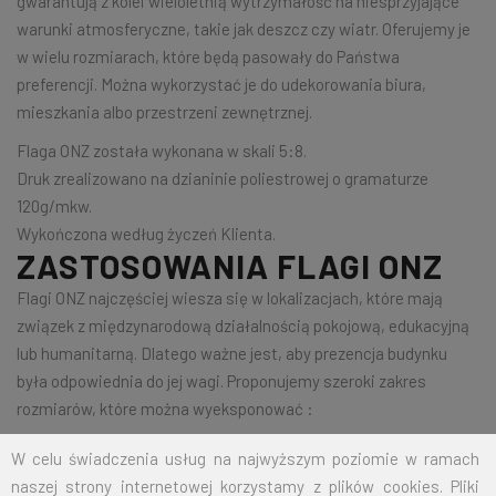
gwarantują z kolei wieloletnią wytrzymałość na niesprzyjające
warunki atmosferyczne, takie jak deszcz czy wiatr. Oferujemy je
w wielu rozmiarach, które będą pasowały do Państwa
preferencji. Można wykorzystać je do udekorowania biura,
mieszkania albo przestrzeni zewnętrznej.
Flaga ONZ została wykonana w skali 5:8.
Druk zrealizowano na dzianinie poliestrowej o gramaturze
120g/mkw.
Wykończona według życzeń Klienta.
ZASTOSOWANIA FLAGI ONZ
Flagi ONZ najczęściej wiesza się w lokalizacjach, które mają
związek z międzynarodową działalnością pokojową, edukacyjną
lub humanitarną. Dlatego ważne jest, aby prezencja budynku
była odpowiednia do jej wagi. Proponujemy szeroki zakres
rozmiarów, które można wyeksponować :
w instytucjach oficjalnych i rządowych, takich jak ambasady czy
W celu świadczenia usług na najwyższym poziomie w ramach
konsulaty,
naszej strony internetowej korzystamy z plików cookies. Pliki