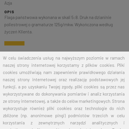
Azja
OPIS
Flaga państwowa wykonana w skali 5:8. Druk na dzianinie
poliestrowej o gramaturze 125g/mkw. Wykończona według
życzeń Klienta.
Na życzenie klienta jesteśmy w stanie wykonać dowolny rozmiar
W celu świadczenia usług na najwyższym poziomie w ramach
flagi. Przy zamówieniu większej ilości cena zostanie wyliczona
naszej strony internetowej korzystamy z plików cookies. Pliki
indywidualnie.
cookies umożliwiają nam zapewnienie prawidłowego działania
naszej strony internetowej oraz realizację podstawowych jej
ROZMIAR
CENA NETTO
CENA BRUTTO
funkcji, a po uzyskaniu Twojej zgody, pliki cookies są przez nas
wykorzystywane do dokonywania pomiarów i analiz korzystania
15X24
12,50
15,38
ze strony internetowej, a także do celów marketingowych. Strona
wykorzystuje również pliki cookies oraz technologie do nich
30X50
19,00
23,37
zbliżone (np. anonimowe pingi) podmiotów trzecich w celu
korzystania z zewnętrznych narzędzi analitycznych i
50X80
26,00
31,98