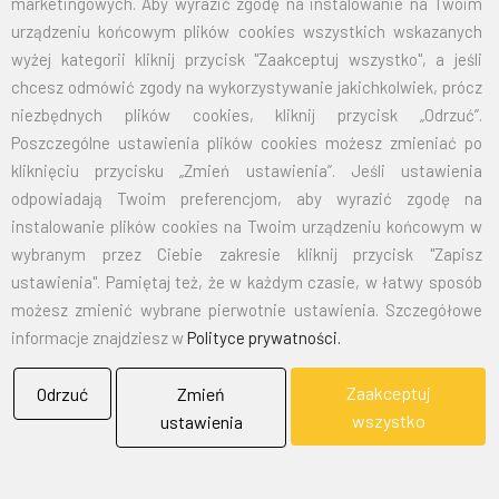
marketingowych. Aby wyrazić zgodę na instalowanie na Twoim
70X110
32,50
39,98
urządzeniu końcowym plików cookies wszystkich wskazanych
wyżej kategorii kliknij przycisk "Zaakceptuj wszystko", a jeśli
100X160
67,50
83,03
chcesz odmówić zgody na wykorzystywanie jakichkolwiek, prócz
niezbędnych plików cookies, kliknij przycisk „Odrzuć”.
125X200
105,00
129,15
Poszczególne ustawienia plików cookies możesz zmieniać po
kliknięciu przycisku „Zmień ustawienia”. Jeśli ustawienia
150X240
151,50
186,35
odpowiadają Twoim preferencjom, aby wyrazić zgodę na
instalowanie plików cookies na Twoim urządzeniu końcowym w
wybranym przez Ciebie zakresie kliknij przycisk "Zapisz
EMAIL:
marketing@bielflag.pl
,
biuro@bielflag.pl
ustawienia". Pamiętaj też, że w każdym czasie, w łatwy sposób
TELEFON:
600 42 11 90
,
33/816 21 78
możesz zmienić wybrane pierwotnie ustawienia. Szczegółowe
informacje znajdziesz w
Polityce prywatności.
Zaakceptuj
Odrzuć
Zmień
wszystko
ustawienia
BIELFLAG