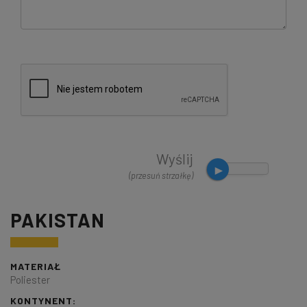
Wyślij
(przesuń strzałkę)
PAKISTAN
MATERIAŁ
Poliester
KONTYNENT: