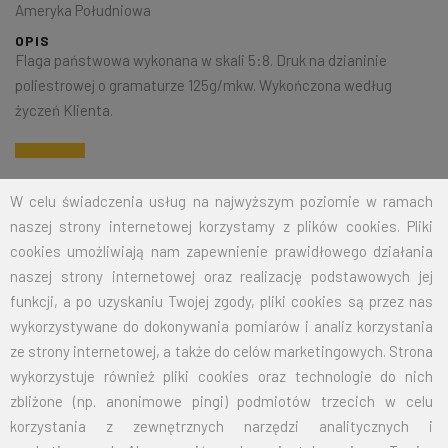
Ameryka Południowa
OPIS
Flaga państwowa wykonana w skali 5:8. Druk na dzianinie
poliestrowej o gramaturze 125g/mkw. Wykończona według
życzeń Klienta.
Na życzenie klienta jesteśmy w stanie wykonać dowolny rozmiar
W celu świadczenia usług na najwyższym poziomie w ramach
flagi. Przy zamówieniu większej ilości cena zostanie wyliczona
naszej strony internetowej korzystamy z plików cookies. Pliki
indywidualnie.
cookies umożliwiają nam zapewnienie prawidłowego działania
naszej strony internetowej oraz realizację podstawowych jej
ROZMIAR
CENA NETTO
CENA BRUTTO
funkcji, a po uzyskaniu Twojej zgody, pliki cookies są przez nas
wykorzystywane do dokonywania pomiarów i analiz korzystania
15X24
12,50
15,38
ze strony internetowej, a także do celów marketingowych. Strona
wykorzystuje również pliki cookies oraz technologie do nich
30X50
19,00
23,37
zbliżone (np. anonimowe pingi) podmiotów trzecich w celu
korzystania z zewnętrznych narzędzi analitycznych i
50X80
26,00
31,98