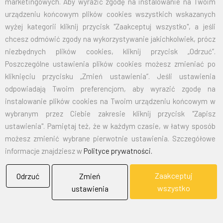
marketingowych. Aby wyrazić zgodę na instalowanie na Twoim
70X110
32,50
39,98
urządzeniu końcowym plików cookies wszystkich wskazanych
wyżej kategorii kliknij przycisk "Zaakceptuj wszystko", a jeśli
100X160
67,50
83,03
chcesz odmówić zgody na wykorzystywanie jakichkolwiek, prócz
niezbędnych plików cookies, kliknij przycisk „Odrzuć”.
125X200
105,00
129,15
Poszczególne ustawienia plików cookies możesz zmieniać po
kliknięciu przycisku „Zmień ustawienia”. Jeśli ustawienia
150X240
151,50
186,35
odpowiadają Twoim preferencjom, aby wyrazić zgodę na
instalowanie plików cookies na Twoim urządzeniu końcowym w
wybranym przez Ciebie zakresie kliknij przycisk "Zapisz
EMAIL:
marketing@bielflag.pl
,
biuro@bielflag.pl
ustawienia". Pamiętaj też, że w każdym czasie, w łatwy sposób
TELEFON:
600 42 11 90
,
33/816 21 78
możesz zmienić wybrane pierwotnie ustawienia. Szczegółowe
informacje znajdziesz w
Polityce prywatności.
Zaakceptuj
Odrzuć
Zmień
wszystko
ustawienia
BIELFLAG