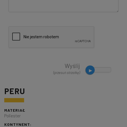
Wyślij
(przesuń strzałkę)
PERU
MATERIAŁ
Poliester
KONTYNENT: