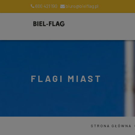
600 421 190
biuro@bielflag.pl
FLAGI MIAST
STRONA GŁÓWNA