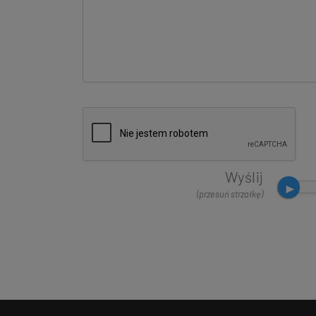
Wyślij
(przesuń strzałkę)