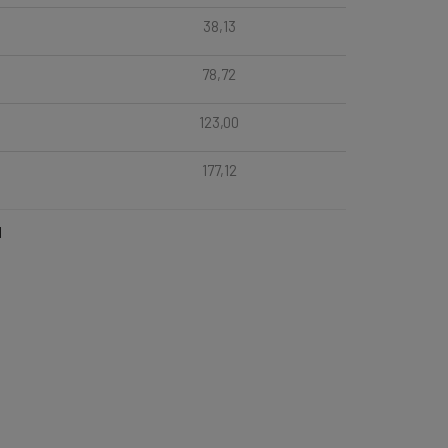
38,13
78,72
123,00
177,12
l