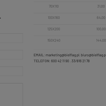
70X110
31,00
100X160
64,00
T
125X200
100,00
150X240
144,00
EMAIL:
marketing@bielflag.pl
,
biuro@bielflag.p
TELEFON:
600 42 11 90
,
33/816 21 78