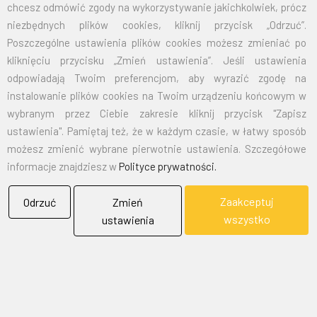
125X200
105,00
129,15
chcesz odmówić zgody na wykorzystywanie jakichkolwiek, prócz
niezbędnych plików cookies, kliknij przycisk „Odrzuć”.
150X240
151,50
186,35
Poszczególne ustawienia plików cookies możesz zmieniać po
kliknięciu przycisku „Zmień ustawienia”. Jeśli ustawienia
odpowiadają Twoim preferencjom, aby wyrazić zgodę na
EMAIL:
marketing@bielflag.pl
,
biuro@bielflag.pl
instalowanie plików cookies na Twoim urządzeniu końcowym w
TELEFON:
600 42 11 90
,
33/816 21 78
wybranym przez Ciebie zakresie kliknij przycisk "Zapisz
ustawienia". Pamiętaj też, że w każdym czasie, w łatwy sposób
możesz zmienić wybrane pierwotnie ustawienia. Szczegółowe
informacje znajdziesz w
Polityce prywatności.
Zaakceptuj
Odrzuć
Zmień
wszystko
ustawienia
BIELFLAG
BIEL - FLAG
Flagi, Bandery, Reklamy Sp. z o.o.