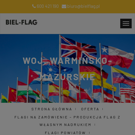
600 421 190
biuro@bielflag.pl
WOJ. WARMIŃSKO-
MAZURSKIE
STRONA GŁÓWNA
OFERTA
FLAGI NA ZAMÓWIENIE – PRODUKCJA FLAG Z
WŁASNYM NADRUKIEM
FLAGI POWIATÓW