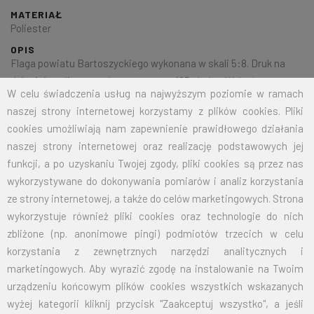
MATERIAŁ
Poliester
OPIS
Flaga powiatu Bartoszyckiego wykonana w skali 5:8. Druk na
dzianinie poliestrowej o gramaturze 125g/mkw. Wykończona
W celu świadczenia usług na najwyższym poziomie w ramach
według życzeń Klienta.
naszej strony internetowej korzystamy z plików cookies. Pliki
cookies umożliwiają nam zapewnienie prawidłowego działania
naszej strony internetowej oraz realizację podstawowych jej
Na życzenie klienta jesteśmy w stanie wykonać dowolny rozmiar
funkcji, a po uzyskaniu Twojej zgody, pliki cookies są przez nas
flagi.
Przy zamówieniu większej ilości cena zostanie wyliczona
wykorzystywane do dokonywania pomiarów i analiz korzystania
indywidualnie.
ze strony internetowej, a także do celów marketingowych. Strona
wykorzystuje również pliki cookies oraz technologie do nich
ROZMIAR
CENA NETTO
CENA BRUTTO
zbliżone (np. anonimowe pingi) podmiotów trzecich w celu
korzystania z zewnętrznych narzędzi analitycznych i
70X110
32,50
39,98
marketingowych. Aby wyrazić zgodę na instalowanie na Twoim
urządzeniu końcowym plików cookies wszystkich wskazanych
100X160
67,50
83,03
wyżej kategorii kliknij przycisk "Zaakceptuj wszystko", a jeśli