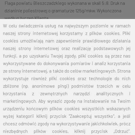
Flaga powiatu Bieszczadzkiego wykonana w skali 5:8. Druk na
dzianinie poliestrowej o gramaturze 125g/mkw. Wykończona
według życzeń Klienta.
W celu świadczenia usług na najwyższym poziomie w ramach
naszej strony internetowej korzystamy z plików cookies. Pliki
cookies umożliwiają nam zapewnienie prawidłowego działania
Na życzenie klienta jesteśmy w stanie wykonać dowolny rozmiar
naszej strony internetowej oraz realizację podstawowych jej
flagi.
Przy zamówieniu większej ilości cena zostanie wyliczona
funkcji, a po uzyskaniu Twojej zgody, pliki cookies są przez nas
indywidualnie.
wykorzystywane do dokonywania pomiarów i analiz korzystania
ROZMIAR
CENA NETTO
CENA BRUTTO
ze strony internetowej, a także do celów marketingowych. Strona
wykorzystuje również pliki cookies oraz technologie do nich
70X110
32,50
39,98
zbliżone (np. anonimowe pingi) podmiotów trzecich w celu
korzystania z zewnętrznych narzędzi analitycznych i
100X160
67,50
83,03
marketingowych. Aby wyrazić zgodę na instalowanie na Twoim
urządzeniu końcowym plików cookies wszystkich wskazanych
125X200
105,00
129,15
wyżej kategorii kliknij przycisk "Zaakceptuj wszystko", a jeśli
chcesz odmówić zgody na wykorzystywanie jakichkolwiek, prócz
150X240
151,50
186,35
niezbędnych plików cookies, kliknij przycisk „Odrzuć”.