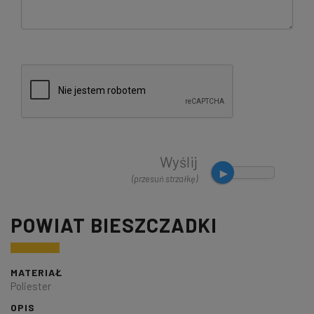
Wyślij
(przesuń strzałkę)
POWIAT BIESZCZADKI
MATERIAŁ
Poliester
OPIS