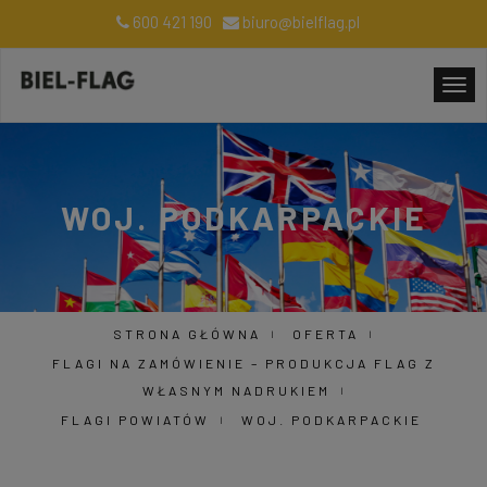
600 421 190
biuro@bielflag.pl
WOJ. PODKARPACKIE
STRONA GŁÓWNA
OFERTA
FLAGI NA ZAMÓWIENIE – PRODUKCJA FLAG Z
WŁASNYM NADRUKIEM
FLAGI POWIATÓW
WOJ. PODKARPACKIE