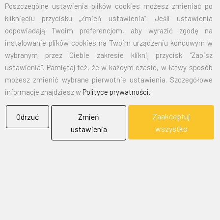
Poszczególne ustawienia plików cookies możesz zmieniać po
kliknięciu przycisku „Zmień ustawienia”. Jeśli ustawienia
EMAIL:
marketing@bielflag.pl
,
biuro@bielflag.pl
odpowiadają Twoim preferencjom, aby wyrazić zgodę na
TELEFON:
600 42 11 90
,
33/816 21 78
instalowanie plików cookies na Twoim urządzeniu końcowym w
wybranym przez Ciebie zakresie kliknij przycisk "Zapisz
ustawienia". Pamiętaj też, że w każdym czasie, w łatwy sposób
możesz zmienić wybrane pierwotnie ustawienia. Szczegółowe
informacje znajdziesz w
Polityce prywatności.
Zaakceptuj
Odrzuć
Zmień
BIELFLAG
wszystko
ustawienia
BIEL - FLAG
Flagi, Bandery, Reklamy Sp. z o.o.
jest firmą plasującą swoją działalność w segmencie rynku
zajmowanym przez usługi reklamowe i promocyjne.