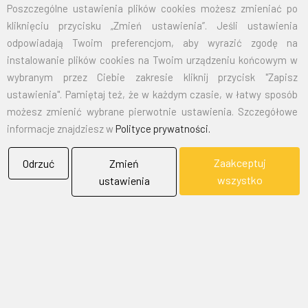
Poszczególne ustawienia plików cookies możesz zmieniać po
kliknięciu przycisku „Zmień ustawienia”. Jeśli ustawienia
EMAIL:
marketing@bielflag.pl
,
biuro@bielflag.pl
odpowiadają Twoim preferencjom, aby wyrazić zgodę na
TELEFON:
600 42 11 90
,
33/816 21 78
instalowanie plików cookies na Twoim urządzeniu końcowym w
wybranym przez Ciebie zakresie kliknij przycisk "Zapisz
ustawienia". Pamiętaj też, że w każdym czasie, w łatwy sposób
możesz zmienić wybrane pierwotnie ustawienia. Szczegółowe
informacje znajdziesz w
Polityce prywatności.
Zaakceptuj
Odrzuć
Zmień
BIELFLAG
wszystko
ustawienia
BIEL - FLAG
Flagi, Bandery, Reklamy Sp. z o.o.
jest firmą plasującą swoją działalność w segmencie rynku
zajmowanym przez usługi reklamowe i promocyjne.