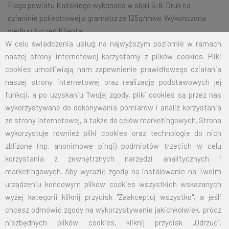
Flaga powiatu Kaliskiego wykonana w skali 5:8. Druk na
dzianinie poliestrowej o gramaturze 125g/mkw. Wykończona
według życzeń Klienta.
W celu świadczenia usług na najwyższym poziomie w ramach
naszej strony internetowej korzystamy z plików cookies. Pliki
cookies umożliwiają nam zapewnienie prawidłowego działania
Na życzenie klienta jesteśmy w stanie wykonać dowolny rozmiar
naszej strony internetowej oraz realizację podstawowych jej
flagi.
Przy zamówieniu większej ilości cena zostanie wyliczona
funkcji, a po uzyskaniu Twojej zgody, pliki cookies są przez nas
indywidualnie.
wykorzystywane do dokonywania pomiarów i analiz korzystania
ROZMIAR
CENA NETTO
CENA BRUTTO
ze strony internetowej, a także do celów marketingowych. Strona
wykorzystuje również pliki cookies oraz technologie do nich
70X110
32,50
39,98
zbliżone (np. anonimowe pingi) podmiotów trzecich w celu
korzystania z zewnętrznych narzędzi analitycznych i
100X160
67,50
83,03
marketingowych. Aby wyrazić zgodę na instalowanie na Twoim
urządzeniu końcowym plików cookies wszystkich wskazanych
125X200
105,00
129,15
wyżej kategorii kliknij przycisk "Zaakceptuj wszystko", a jeśli
chcesz odmówić zgody na wykorzystywanie jakichkolwiek, prócz
150X240
151,50
186,35
niezbędnych plików cookies, kliknij przycisk „Odrzuć”.