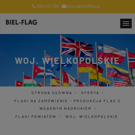
600 421 190
biuro@bielflag.pl
WOJ. WIELKOPOLSKIE
STRONA GŁÓWNA
OFERTA
FLAGI NA ZAMÓWIENIE – PRODUKCJA FLAG Z
WŁASNYM NADRUKIEM
FLAGI POWIATÓW
WOJ. WIELKOPOLSKIE