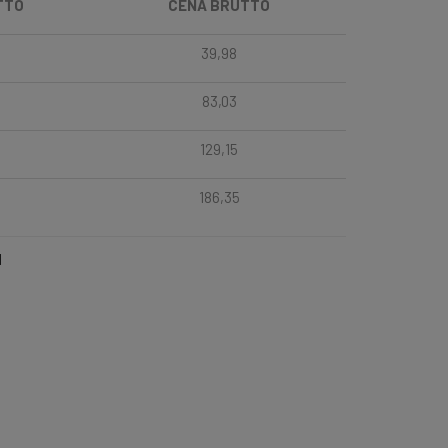
TTO
CENA BRUTTO
39,98
83,03
129,15
186,35
l