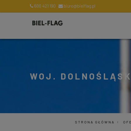
600 421 190
biuro@bielflag.pl
WOJ. DOLNOŚLĄSK
STRONA GŁÓWNA
OF