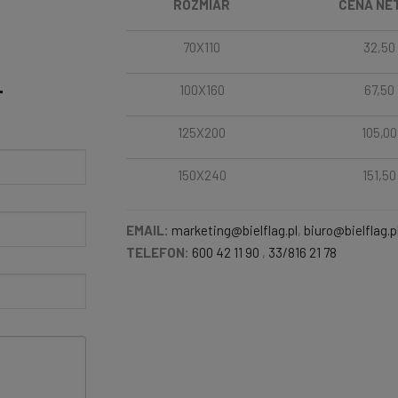
ROZMIAR
CENA NE
70X110
32,50
100X160
67,50
T
125X200
105,00
150X240
151,50
EMAIL:
marketing@bielflag.pl
,
biuro@bielflag.p
TELEFON:
600 42 11 90
,
33/816 21 78