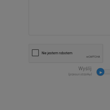
Wyślij
(przesuń strzałkę)