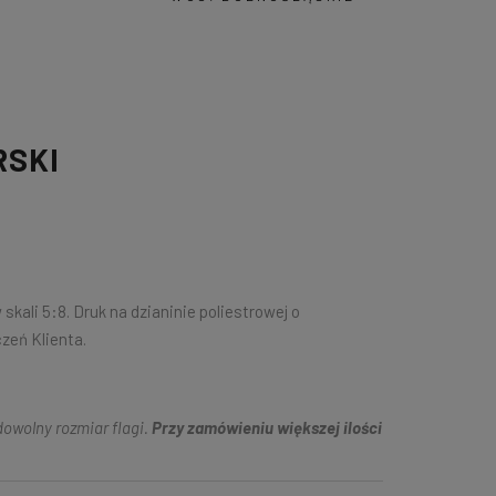
RSKI
ali 5:8. Druk na dzianinie poliestrowej o
eń Klienta.
owolny rozmiar flagi.
Przy zamówieniu większej ilości