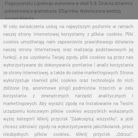
Flaga powiatu Lipskiego wykonana w skali 5:8. Druk na dzianinie
poliestrowej o gramaturze 125g/mkw. Wykończona według
życzeń Klienta.
W celu świadczenia usług na najwyższym poziomie w ramach
naszej strony internetowej korzystamy z plików cookies. Pliki
cookies umożliwiają nam zapewnienie prawidłowego działania
Na życzenie klienta jesteśmy w stanie wykonać dowolny rozmiar
naszej strony internetowej oraz realizację podstawowych jej
flagi.
Przy zamówieniu większej ilości cena zostanie wyliczona
funkcji, a po uzyskaniu Twojej zgody, pliki cookies są przez nas
indywidualnie.
wykorzystywane do dokonywania pomiarów i analiz korzystania
ROZMIAR
CENA NETTO
CENA BRUTTO
ze strony internetowej, a także do celów marketingowych. Strona
wykorzystuje również pliki cookies oraz technologie do nich
70X110
32,50
39,98
zbliżone (np. anonimowe pingi) podmiotów trzecich w celu
korzystania z zewnętrznych narzędzi analitycznych i
100X160
67,50
83,03
marketingowych. Aby wyrazić zgodę na instalowanie na Twoim
urządzeniu końcowym plików cookies wszystkich wskazanych
125X200
105,00
129,15
wyżej kategorii kliknij przycisk "Zaakceptuj wszystko", a jeśli
chcesz odmówić zgody na wykorzystywanie jakichkolwiek, prócz
150X240
151,50
186,35
niezbędnych plików cookies, kliknij przycisk „Odrzuć”.