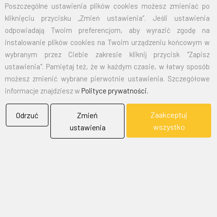
Poszczególne ustawienia plików cookies możesz zmieniać po
kliknięciu przycisku „Zmień ustawienia”. Jeśli ustawienia
EMAIL:
marketing@bielflag.pl
,
biuro@bielflag.pl
odpowiadają Twoim preferencjom, aby wyrazić zgodę na
TELEFON:
600 42 11 90
,
33/816 21 78
instalowanie plików cookies na Twoim urządzeniu końcowym w
wybranym przez Ciebie zakresie kliknij przycisk "Zapisz
ustawienia". Pamiętaj też, że w każdym czasie, w łatwy sposób
możesz zmienić wybrane pierwotnie ustawienia. Szczegółowe
informacje znajdziesz w
Polityce prywatności.
Zaakceptuj
Odrzuć
Zmień
BIELFLAG
wszystko
ustawienia
BIEL - FLAG
Flagi, Bandery, Reklamy Sp. z o.o.
jest firmą plasującą swoją działalność w segmencie rynku
zajmowanym przez usługi reklamowe i promocyjne.