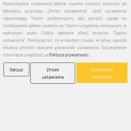
Poszczególne ustawienia plików cookies możesz zmieniać po
kliknięciu przycisku „Zmień ustawienia”. Jeśli ustawienia
EMAIL:
marketing@bielflag.pl
,
biuro@bielflag.pl
odpowiadają Twoim preferencjom, aby wyrazić zgodę na
TELEFON:
600 42 11 90
,
33/816 21 78
instalowanie plików cookies na Twoim urządzeniu końcowym w
wybranym przez Ciebie zakresie kliknij przycisk "Zapisz
ustawienia". Pamiętaj też, że w każdym czasie, w łatwy sposób
możesz zmienić wybrane pierwotnie ustawienia. Szczegółowe
informacje znajdziesz w
Polityce prywatności.
Zaakceptuj
Odrzuć
Zmień
BIELFLAG
wszystko
ustawienia
BIEL - FLAG
Flagi, Bandery, Reklamy Sp. z o.o.
jest firmą plasującą swoją działalność w segmencie rynku
zajmowanym przez usługi reklamowe i promocyjne.