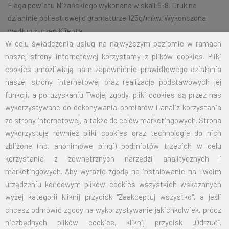
Flaga powiatu Niżańskiego wykonana w skali 5:8. Druk na
dzianinie poliestrowej o gramaturze 125g/mkw. Wykończona
według życzeń Klienta.
W celu świadczenia usług na najwyższym poziomie w ramach
naszej strony internetowej korzystamy z plików cookies. Pliki
cookies umożliwiają nam zapewnienie prawidłowego działania
Na życzenie klienta jesteśmy w stanie wykonać dowolny rozmiar
naszej strony internetowej oraz realizację podstawowych jej
flagi.
Przy zamówieniu większej ilości cena zostanie wyliczona
funkcji, a po uzyskaniu Twojej zgody, pliki cookies są przez nas
indywidualnie.
wykorzystywane do dokonywania pomiarów i analiz korzystania
ROZMIAR
CENA NETTO
CENA BRUTTO
ze strony internetowej, a także do celów marketingowych. Strona
wykorzystuje również pliki cookies oraz technologie do nich
70X110
32,50
39,98
zbliżone (np. anonimowe pingi) podmiotów trzecich w celu
korzystania z zewnętrznych narzędzi analitycznych i
100X160
67,50
83,03
marketingowych. Aby wyrazić zgodę na instalowanie na Twoim
urządzeniu końcowym plików cookies wszystkich wskazanych
125X200
105,00
129,15
wyżej kategorii kliknij przycisk "Zaakceptuj wszystko", a jeśli
chcesz odmówić zgody na wykorzystywanie jakichkolwiek, prócz
150X240
151,50
186,35
niezbędnych plików cookies, kliknij przycisk „Odrzuć”.