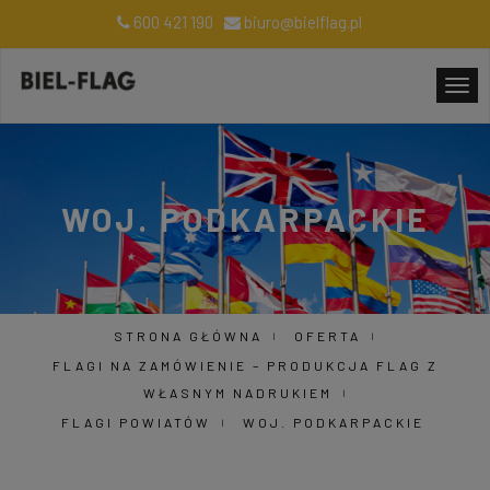
600 421 190
biuro@bielflag.pl
WOJ. PODKARPACKIE
STRONA GŁÓWNA
OFERTA
FLAGI NA ZAMÓWIENIE – PRODUKCJA FLAG Z
WŁASNYM NADRUKIEM
FLAGI POWIATÓW
WOJ. PODKARPACKIE