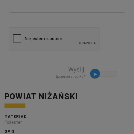
Wyślij
(przesuń strzałkę)
POWIAT NIŻAŃSKI
MATERIAŁ
Poliester
OPIS