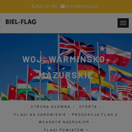
600 421 190
biuro@bielflag.pl
WOJ. WARMIŃSKO-
MAZURSKIE
STRONA GŁÓWNA
OFERTA
FLAGI NA ZAMÓWIENIE – PRODUKCJA FLAG Z
WŁASNYM NADRUKIEM
FLAGI POWIATÓW