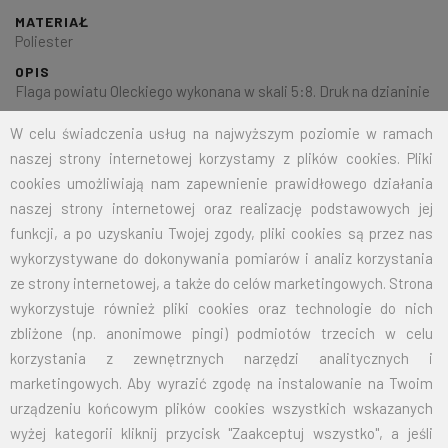
MATERIAŁ
Poliester
OPIS
Flaga powiatu Oleckiego wykonana w skali 5:8. Druk na dzianinie
poliestrowej o gramaturze 125g/mkw. Wykończona według
W celu świadczenia usług na najwyższym poziomie w ramach
życzeń Klienta.
naszej strony internetowej korzystamy z plików cookies. Pliki
cookies umożliwiają nam zapewnienie prawidłowego działania
naszej strony internetowej oraz realizację podstawowych jej
Na życzenie klienta jesteśmy w stanie wykonać dowolny rozmiar
funkcji, a po uzyskaniu Twojej zgody, pliki cookies są przez nas
flagi.
Przy zamówieniu większej ilości cena zostanie wyliczona
wykorzystywane do dokonywania pomiarów i analiz korzystania
indywidualnie.
ze strony internetowej, a także do celów marketingowych. Strona
wykorzystuje również pliki cookies oraz technologie do nich
ROZMIAR
CENA NETTO
CENA BRUTTO
zbliżone (np. anonimowe pingi) podmiotów trzecich w celu
korzystania z zewnętrznych narzędzi analitycznych i
70X110
32,50
39,98
marketingowych. Aby wyrazić zgodę na instalowanie na Twoim
urządzeniu końcowym plików cookies wszystkich wskazanych
100X160
67,50
83,03
wyżej kategorii kliknij przycisk "Zaakceptuj wszystko", a jeśli