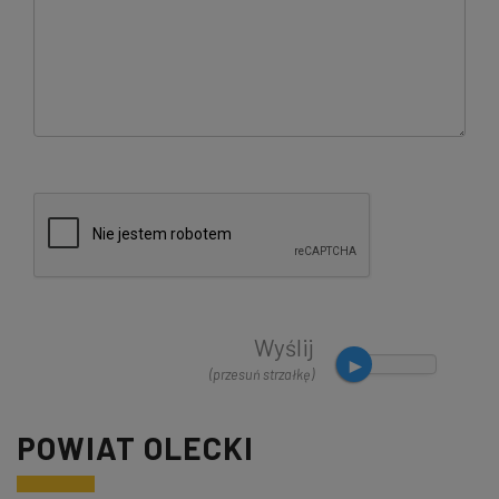
Wyślij
(przesuń strzałkę)
POWIAT OLECKI