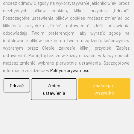
125X200
105,00
129,15
chcesz odmówić zgody na wykorzystywanie jakichkolwiek, prócz
niezbędnych plików cookies, kliknij przycisk „Odrzuć”.
150X240
151,50
186,35
Poszczególne ustawienia plików cookies możesz zmieniać po
kliknięciu przycisku „Zmień ustawienia”. Jeśli ustawienia
odpowiadają Twoim preferencjom, aby wyrazić zgodę na
EMAIL:
marketing@bielflag.pl
,
biuro@bielflag.pl
instalowanie plików cookies na Twoim urządzeniu końcowym w
TELEFON:
600 42 11 90
,
33/816 21 78
wybranym przez Ciebie zakresie kliknij przycisk "Zapisz
ustawienia". Pamiętaj też, że w każdym czasie, w łatwy sposób
możesz zmienić wybrane pierwotnie ustawienia. Szczegółowe
informacje znajdziesz w
Polityce prywatności.
Zaakceptuj
Odrzuć
Zmień
wszystko
ustawienia
BIELFLAG
BIEL - FLAG
Flagi, Bandery, Reklamy Sp. z o.o.