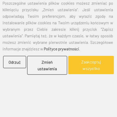
Poszczególne ustawienia plików cookies możesz zmieniać po
kliknięciu przycisku „Zmień ustawienia”. Jeśli ustawienia
EMAIL:
marketing@bielflag.pl
,
biuro@bielflag.pl
odpowiadają Twoim preferencjom, aby wyrazić zgodę na
TELEFON:
600 42 11 90
,
33/816 21 78
instalowanie plików cookies na Twoim urządzeniu końcowym w
wybranym przez Ciebie zakresie kliknij przycisk "Zapisz
ustawienia". Pamiętaj też, że w każdym czasie, w łatwy sposób
możesz zmienić wybrane pierwotnie ustawienia. Szczegółowe
informacje znajdziesz w
Polityce prywatności.
Zaakceptuj
Odrzuć
Zmień
BIELFLAG
wszystko
ustawienia
BIEL - FLAG
Flagi, Bandery, Reklamy Sp. z o.o.
jest firmą plasującą swoją działalność w segmencie rynku
zajmowanym przez usługi reklamowe i promocyjne.