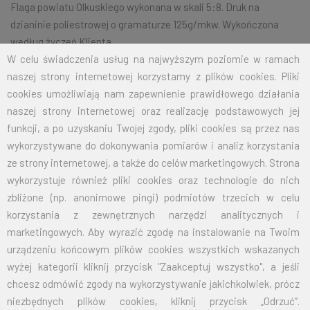
Flaga powiatu Olkuskiego wykonana w skali 5:8. Druk na
dzianinie poliestrowej o gramaturze 125g/mkw. Wykończona
według życzeń Klienta.
W celu świadczenia usług na najwyższym poziomie w ramach
naszej strony internetowej korzystamy z plików cookies. Pliki
cookies umożliwiają nam zapewnienie prawidłowego działania
Na życzenie klienta jesteśmy w stanie wykonać dowolny rozmiar
naszej strony internetowej oraz realizację podstawowych jej
flagi. Przy zamówieniu większej ilości cena zostanie wyliczona
funkcji, a po uzyskaniu Twojej zgody, pliki cookies są przez nas
indywidualnie.
wykorzystywane do dokonywania pomiarów i analiz korzystania
ROZMIAR
CENA NETTO
CENA BRUTTO
ze strony internetowej, a także do celów marketingowych. Strona
wykorzystuje również pliki cookies oraz technologie do nich
70X110
32,50
39,98
zbliżone (np. anonimowe pingi) podmiotów trzecich w celu
korzystania z zewnętrznych narzędzi analitycznych i
100X160
67,50
83,03
marketingowych. Aby wyrazić zgodę na instalowanie na Twoim
urządzeniu końcowym plików cookies wszystkich wskazanych
125X200
105,00
129,15
wyżej kategorii kliknij przycisk "Zaakceptuj wszystko", a jeśli
chcesz odmówić zgody na wykorzystywanie jakichkolwiek, prócz
150X240
151,50
186,35
niezbędnych plików cookies, kliknij przycisk „Odrzuć”.