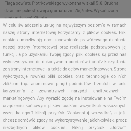
Flaga powiatu Piotrkowskiego wykonana w skali 5:8. Druk na
dzianinie poliestrowej o gramaturze 125g/mkw. Wykończona
według życzeń Klienta.
W celu świadczenia usług na najwyższym poziomie w ramach
naszej strony internetowej korzystamy z plików cookies. Pliki
cookies umożliwiają nam zapewnienie prawidłowego działania
Na życzenie klienta jesteśmy w stanie wykonać dowolny rozmiar
naszej strony internetowej oraz realizację podstawowych jej
flagi.
Przy zamówieniu większej ilości cena zostanie wyliczona
funkcji, a po uzyskaniu Twojej zgody, pliki cookies są przez nas
indywidualnie.
wykorzystywane do dokonywania pomiarów i analiz korzystania
ROZMIAR
CENA NETTO
CENA BRUTTO
ze strony internetowej, a także do celów marketingowych. Strona
wykorzystuje również pliki cookies oraz technologie do nich
70X110
32,50
39,98
zbliżone (np. anonimowe pingi) podmiotów trzecich w celu
korzystania z zewnętrznych narzędzi analitycznych i
100X160
67,50
83,03
marketingowych. Aby wyrazić zgodę na instalowanie na Twoim
urządzeniu końcowym plików cookies wszystkich wskazanych
125X200
105,00
129,15
wyżej kategorii kliknij przycisk "Zaakceptuj wszystko", a jeśli
chcesz odmówić zgody na wykorzystywanie jakichkolwiek, prócz
150X240
151,50
186,35
niezbędnych plików cookies, kliknij przycisk „Odrzuć”.