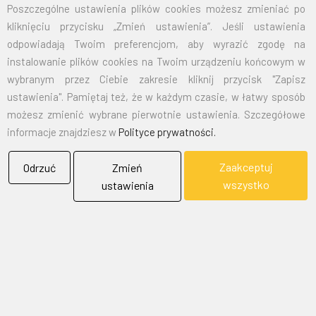
Poszczególne ustawienia plików cookies możesz zmieniać po
kliknięciu przycisku „Zmień ustawienia”. Jeśli ustawienia
EMAIL:
marketing@bielflag.pl
,
biuro@bielflag.pl
odpowiadają Twoim preferencjom, aby wyrazić zgodę na
TELEFON:
600 42 11 90
,
33/816 21 78
instalowanie plików cookies na Twoim urządzeniu końcowym w
wybranym przez Ciebie zakresie kliknij przycisk "Zapisz
ustawienia". Pamiętaj też, że w każdym czasie, w łatwy sposób
możesz zmienić wybrane pierwotnie ustawienia. Szczegółowe
informacje znajdziesz w
Polityce prywatności.
Zaakceptuj
Odrzuć
Zmień
BIELFLAG
wszystko
ustawienia
BIEL - FLAG
Flagi, Bandery, Reklamy Sp. z o.o.
jest firmą plasującą swoją działalność w segmencie rynku
zajmowanym przez usługi reklamowe i promocyjne.