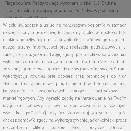
Flaga powiatu Radzyńskiego wykonana w skali 5:8. Druk na
dzianinie poliestrowej o gramaturze 125g/mkw. Wykończona
według życzeń Klienta.
W celu świadczenia usług na najwyższym poziomie w ramach
naszej strony internetowej korzystamy z plików cookies. Pliki
cookies umożliwiają nam zapewnienie prawidłowego działania
Na życzenie klienta jesteśmy w stanie wykonać dowolny rozmiar
naszej strony internetowej oraz realizację podstawowych jej
flagi.
Przy zamówieniu większej ilości cena zostanie wyliczona
funkcji, a po uzyskaniu Twojej zgody, pliki cookies są przez nas
indywidualnie.
wykorzystywane do dokonywania pomiarów i analiz korzystania
ROZMIAR
CENA NETTO
CENA BRUTTO
ze strony internetowej, a także do celów marketingowych. Strona
wykorzystuje również pliki cookies oraz technologie do nich
70X110
32,50
39,98
zbliżone (np. anonimowe pingi) podmiotów trzecich w celu
korzystania z zewnętrznych narzędzi analitycznych i
100X160
67,50
83,03
marketingowych. Aby wyrazić zgodę na instalowanie na Twoim
urządzeniu końcowym plików cookies wszystkich wskazanych
125X200
105,00
129,15
wyżej kategorii kliknij przycisk "Zaakceptuj wszystko", a jeśli
chcesz odmówić zgody na wykorzystywanie jakichkolwiek, prócz
150X240
151,50
186,35
niezbędnych plików cookies, kliknij przycisk „Odrzuć”.