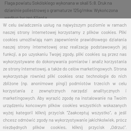
Flaga powiatu Sokólskiego wykonana w skali 5:8. Druk na
dzianinie poliestrowej o gramaturze 125g/mkw. Wykończona
według życzeń Klienta.
W celu świadczenia usług na najwyższym poziomie w ramach
naszej strony internetowej korzystamy z plików cookies. Pliki
cookies umożliwiają nam zapewnienie prawidłowego działania
Na życzenie klienta jesteśmy w stanie wykonać dowolny rozmiar
naszej strony internetowej oraz realizację podstawowych jej
flagi.
Przy zamówieniu większej ilości cena zostanie wyliczona
funkcji, a po uzyskaniu Twojej zgody, pliki cookies są przez nas
indywidualnie.
wykorzystywane do dokonywania pomiarów i analiz korzystania
ROZMIAR
CENA NETTO
CENA BRUTTO
ze strony internetowej, a także do celów marketingowych. Strona
wykorzystuje również pliki cookies oraz technologie do nich
70X110
32,50
39,98
zbliżone (np. anonimowe pingi) podmiotów trzecich w celu
korzystania z zewnętrznych narzędzi analitycznych i
100X160
67,50
83,03
marketingowych. Aby wyrazić zgodę na instalowanie na Twoim
urządzeniu końcowym plików cookies wszystkich wskazanych
125X200
105,00
129,15
wyżej kategorii kliknij przycisk "Zaakceptuj wszystko", a jeśli
chcesz odmówić zgody na wykorzystywanie jakichkolwiek, prócz
150X240
151,50
186,35
niezbędnych plików cookies, kliknij przycisk „Odrzuć”.