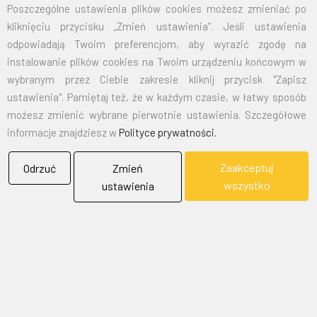
Poszczególne ustawienia plików cookies możesz zmieniać po
kliknięciu przycisku „Zmień ustawienia”. Jeśli ustawienia
EMAIL:
marketing@bielflag.pl
,
biuro@bielflag.pl
odpowiadają Twoim preferencjom, aby wyrazić zgodę na
TELEFON:
600 42 11 90
,
33/816 21 78
instalowanie plików cookies na Twoim urządzeniu końcowym w
wybranym przez Ciebie zakresie kliknij przycisk "Zapisz
ustawienia". Pamiętaj też, że w każdym czasie, w łatwy sposób
możesz zmienić wybrane pierwotnie ustawienia. Szczegółowe
informacje znajdziesz w
Polityce prywatności.
Zaakceptuj
Odrzuć
Zmień
BIELFLAG
wszystko
ustawienia
BIEL - FLAG
Flagi, Bandery, Reklamy Sp. z o.o.
jest firmą plasującą swoją działalność w segmencie rynku
zajmowanym przez usługi reklamowe i promocyjne.