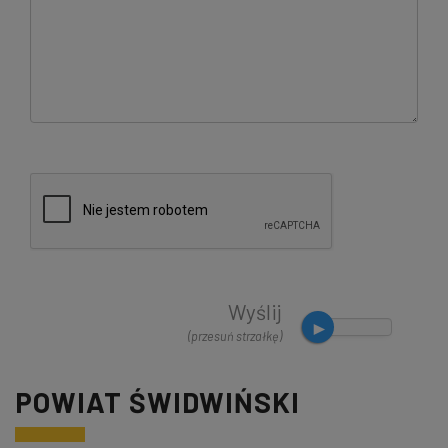
Wyślij
(przesuń strzałkę)
POWIAT ŚWIDWIŃSKI