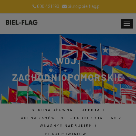
600 421 190
biuro@bielflag.pl
WOJ.
ZACHODNIOPOMORSKIE
STRONA GŁÓWNA
OFERTA
FLAGI NA ZAMÓWIENIE – PRODUKCJA FLAG Z
WŁASNYM NADRUKIEM
FLAGI POWIATÓW