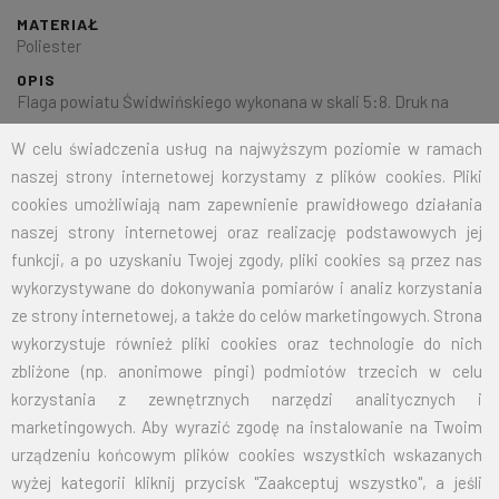
MATERIAŁ
Poliester
OPIS
Flaga powiatu Świdwińskiego wykonana w skali 5:8. Druk na
dzianinie poliestrowej o gramaturze 125g/mkw. Wykończona
W celu świadczenia usług na najwyższym poziomie w ramach
według życzeń Klienta.
naszej strony internetowej korzystamy z plików cookies. Pliki
cookies umożliwiają nam zapewnienie prawidłowego działania
naszej strony internetowej oraz realizację podstawowych jej
Na życzenie klienta jesteśmy w stanie wykonać dowolny rozmiar
funkcji, a po uzyskaniu Twojej zgody, pliki cookies są przez nas
flagi.
Przy zamówieniu większej ilości cena zostanie wyliczona
wykorzystywane do dokonywania pomiarów i analiz korzystania
indywidualnie.
ze strony internetowej, a także do celów marketingowych. Strona
wykorzystuje również pliki cookies oraz technologie do nich
ROZMIAR
CENA NETTO
CENA BRUTTO
zbliżone (np. anonimowe pingi) podmiotów trzecich w celu
korzystania z zewnętrznych narzędzi analitycznych i
70X110
32,50
39,98
marketingowych. Aby wyrazić zgodę na instalowanie na Twoim
urządzeniu końcowym plików cookies wszystkich wskazanych
100X160
67,50
83,03
wyżej kategorii kliknij przycisk "Zaakceptuj wszystko", a jeśli