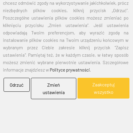
125X200
105,00
129,15
chcesz odmówić zgody na wykorzystywanie jakichkolwiek, prócz
niezbędnych plików cookies, kliknij przycisk „Odrzuć”.
150X240
151,50
186,35
Poszczególne ustawienia plików cookies możesz zmieniać po
kliknięciu przycisku „Zmień ustawienia”. Jeśli ustawienia
odpowiadają Twoim preferencjom, aby wyrazić zgodę na
EMAIL:
marketing@bielflag.pl
,
biuro@bielflag.pl
instalowanie plików cookies na Twoim urządzeniu końcowym w
TELEFON:
600 42 11 90
,
33/816 21 78
wybranym przez Ciebie zakresie kliknij przycisk "Zapisz
ustawienia". Pamiętaj też, że w każdym czasie, w łatwy sposób
możesz zmienić wybrane pierwotnie ustawienia. Szczegółowe
informacje znajdziesz w
Polityce prywatności.
Zaakceptuj
Odrzuć
Zmień
wszystko
ustawienia
BIELFLAG
BIEL - FLAG
Flagi, Bandery, Reklamy Sp. z o.o.