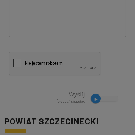
Wyślij
(przesuń strzałkę)
POWIAT SZCZECINECKI