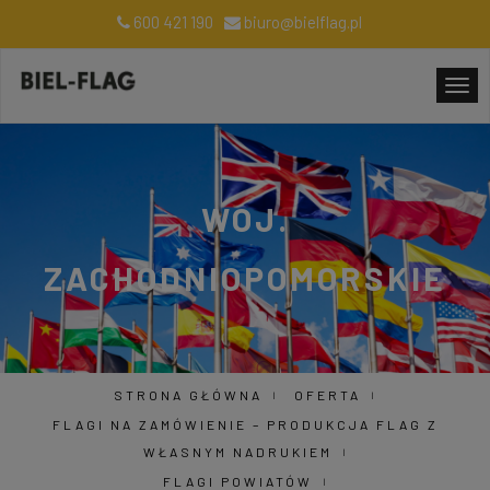
600 421 190
biuro@bielflag.pl
WOJ.
ZACHODNIOPOMORSKIE
STRONA GŁÓWNA
OFERTA
FLAGI NA ZAMÓWIENIE – PRODUKCJA FLAG Z
WŁASNYM NADRUKIEM
FLAGI POWIATÓW