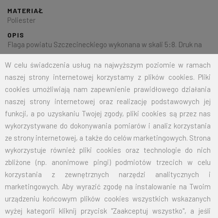
MATERIAŁ
Poliester
OPIS
Flaga powiatu Szczecineckiego wykonana w skali 5:8. Druk na
dzianinie poliestrowej o gramaturze 125g/mkw. Wykończona
W celu świadczenia usług na najwyższym poziomie w ramach
według życzeń Klienta.
naszej strony internetowej korzystamy z plików cookies. Pliki
cookies umożliwiają nam zapewnienie prawidłowego działania
naszej strony internetowej oraz realizację podstawowych jej
Na życzenie klienta jesteśmy w stanie wykonać dowolny rozmiar
funkcji, a po uzyskaniu Twojej zgody, pliki cookies są przez nas
flagi.
Przy zamówieniu większej ilości cena zostanie wyliczona
wykorzystywane do dokonywania pomiarów i analiz korzystania
indywidualnie.
ze strony internetowej, a także do celów marketingowych. Strona
wykorzystuje również pliki cookies oraz technologie do nich
ROZMIAR
CENA NETTO
CENA BRUTTO
zbliżone (np. anonimowe pingi) podmiotów trzecich w celu
korzystania z zewnętrznych narzędzi analitycznych i
70X110
32,50
39,98
marketingowych. Aby wyrazić zgodę na instalowanie na Twoim
urządzeniu końcowym plików cookies wszystkich wskazanych
100X160
67,50
83,03
wyżej kategorii kliknij przycisk "Zaakceptuj wszystko", a jeśli