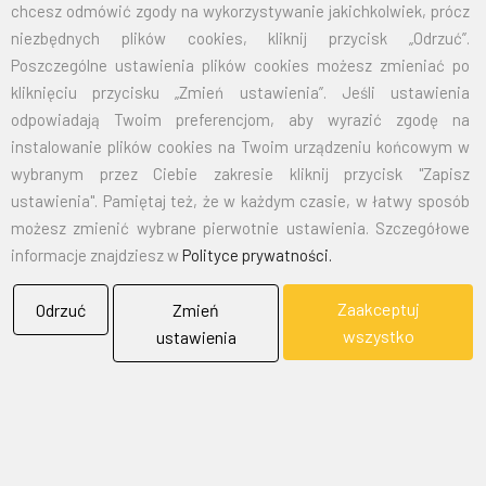
125X200
105,00
129,15
chcesz odmówić zgody na wykorzystywanie jakichkolwiek, prócz
niezbędnych plików cookies, kliknij przycisk „Odrzuć”.
150X240
151,50
186,35
Poszczególne ustawienia plików cookies możesz zmieniać po
kliknięciu przycisku „Zmień ustawienia”. Jeśli ustawienia
odpowiadają Twoim preferencjom, aby wyrazić zgodę na
EMAIL:
marketing@bielflag.pl
,
biuro@bielflag.pl
instalowanie plików cookies na Twoim urządzeniu końcowym w
TELEFON:
600 42 11 90
,
33/816 21 78
wybranym przez Ciebie zakresie kliknij przycisk "Zapisz
ustawienia". Pamiętaj też, że w każdym czasie, w łatwy sposób
możesz zmienić wybrane pierwotnie ustawienia. Szczegółowe
informacje znajdziesz w
Polityce prywatności.
Zaakceptuj
Odrzuć
Zmień
wszystko
ustawienia
BIELFLAG
BIEL - FLAG
Flagi, Bandery, Reklamy Sp. z o.o.