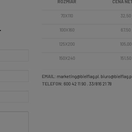
ROZMIAR
CENA NE
70X110
32,50
100X160
67,50
T
125X200
105,00
150X240
151,50
EMAIL:
marketing@bielflag.pl
,
biuro@bielflag.p
TELEFON:
600 42 11 90
,
33/816 21 78