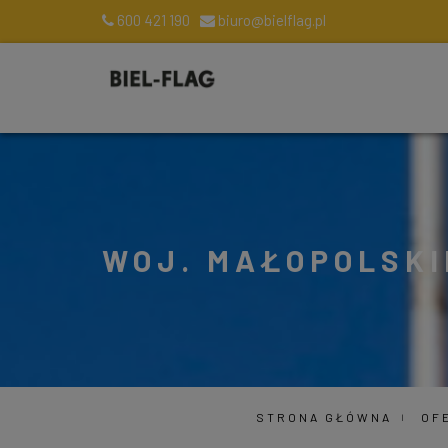
600 421 190
biuro@bielflag.pl
WOJ. MAŁOPOLSKI
STRONA GŁÓWNA
OF