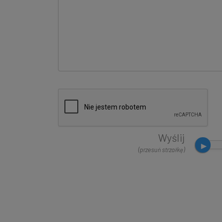
Wyślij
(przesuń strzałkę)