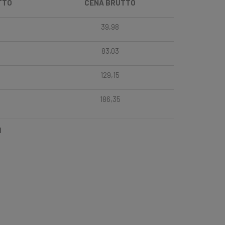
TTO
CENA BRUTTO
39,98
83,03
129,15
186,35
l