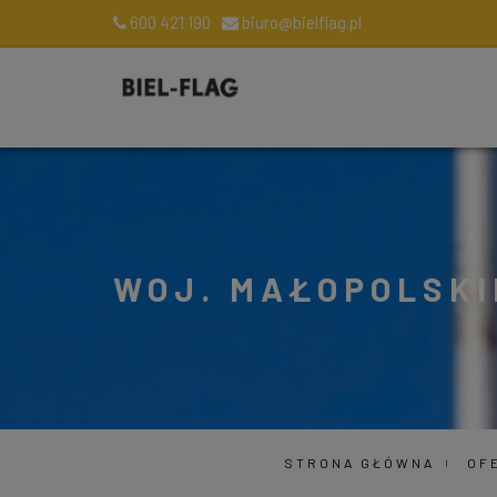
600 421 190
biuro@bielflag.pl
WOJ. MAŁOPOLSKI
STRONA GŁÓWNA
OF