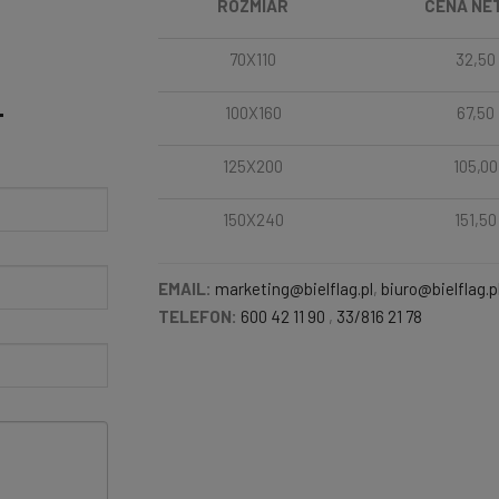
ROZMIAR
CENA NE
70X110
32,50
100X160
67,50
T
125X200
105,00
150X240
151,50
EMAIL:
marketing@bielflag.pl
,
biuro@bielflag.p
TELEFON:
600 42 11 90
,
33/816 21 78