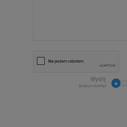
Wyślij
(przesuń strzałkę)