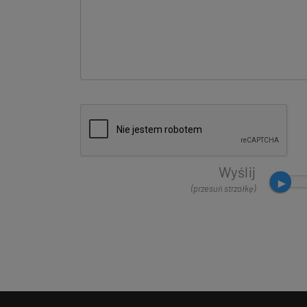
Wyślij
(przesuń strzałkę)