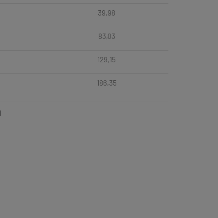
39,98
83,03
129,15
186,35
l