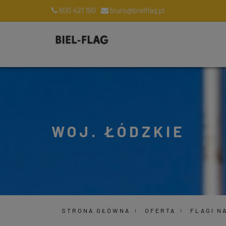
600 421 190
biuro@bielflag.pl
WOJ. ŁÓDZKIE
STRONA GŁÓWNA
OFERTA
FLAGI N