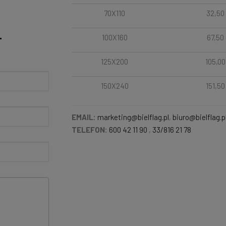
70X110
32,50
100X160
67,50
T
125X200
105,00
150X240
151,50
EMAIL:
marketing@bielflag.pl
,
biuro@bielflag.p
TELEFON:
600 42 11 90
,
33/816 21 78