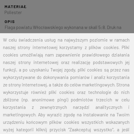
MATERIAŁ
Poliester
OPIS
Flaga powiatu Włocławskiego wykonana w skali 5:8. Druk na
dzianinie poliestrowej o gramaturze 125g/mkw. Wykończona
W celu świadczenia usług na najwyższym poziomie w ramach
według życzeń Klienta.
naszej strony internetowej korzystamy z plików cookies. Pliki
cookies umożliwiają nam zapewnienie prawidłowego działania
naszej strony internetowej oraz realizację podstawowych jej
Na życzenie klienta jesteśmy w stanie wykonać dowolny rozmiar
funkcji, a po uzyskaniu Twojej zgody, pliki cookies są przez nas
flagi.
Przy zamówieniu większej ilości cena zostanie wyliczona
wykorzystywane do dokonywania pomiarów i analiz korzystania
indywidualnie.
ze strony internetowej, a także do celów marketingowych. Strona
wykorzystuje również pliki cookies oraz technologie do nich
ROZMIAR
CENA NETTO
CENA BRUTTO
zbliżone (np. anonimowe pingi) podmiotów trzecich w celu
korzystania z zewnętrznych narzędzi analitycznych i
70X110
32,50
39,98
marketingowych. Aby wyrazić zgodę na instalowanie na Twoim
urządzeniu końcowym plików cookies wszystkich wskazanych
100X160
67,50
83,03
wyżej kategorii kliknij przycisk "Zaakceptuj wszystko", a jeśli