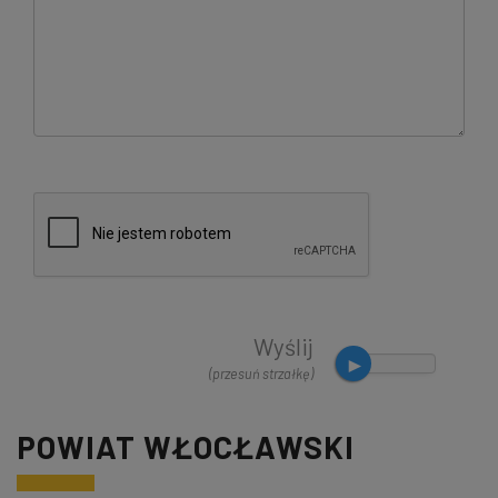
Wyślij
(przesuń strzałkę)
POWIAT WŁOCŁAWSKI